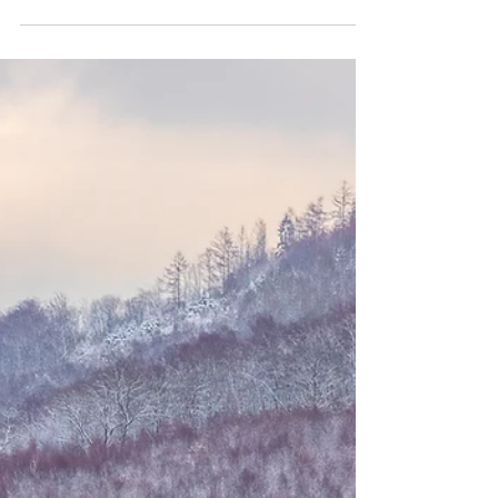
Christine Nöh
30. Apr. 2023
2 Min. Lesezeit
Wachstum
Bis man nicht ein Loch gegraben, einen Baum
gepflanzt, ihn gewässert und wachsen lassen hat,
hat man nichts geleistet - man redet nur....