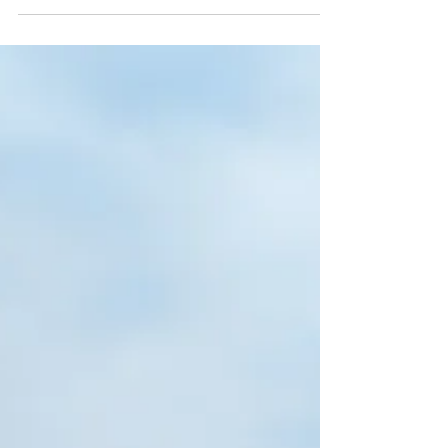
Missbrauch getrieben wird als mit dem Worte
'frei'. Ich traue dem Wort nicht, aus dem...