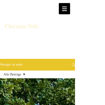
CN
Christine Nöh
Weniger ist mehr
Alle Beiträge
Alle Beiträge
Weniger ist
mehr
Body