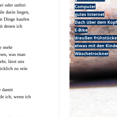
ei oder unfrei 
Computer
e darin liegen, 
gutes Internet
um Dinge kaufen 
Dach über dem Kopf
it denen ich 
E-Bike
draußen frühstück
etwas mit den Kin
le mehr 
Wäschetrockner
nnen, was man 
hr, lässt uns 
cklich zu sein 
e damit 
de ich, wenn ich 