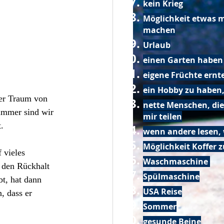
kein Krieg
Möglichkeit etwas m
machen
Urlaub
einen Garten haben
eigene Früchte ernt
ein Hobby zu haben,
der Traum von 
nette Menschen, die
 immer sind wir 
mir teilen
.
wenn andere lesen, 
Möglichkeit Koffer 
 vieles 
Waschmaschine
 den Rückhalt 
Spülmaschine
t, hat dann 
USA Reise
, dass er 
Sommer
gesunde Beine