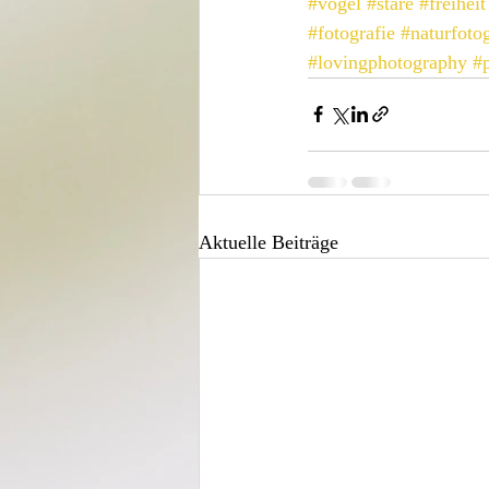
#vögel
#stare
#freiheit
#fotografie
#naturfotog
#lovingphotography
#
Aktuelle Beiträge