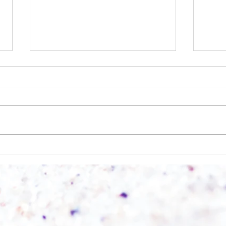
Einen Berg abtragen
Wie s