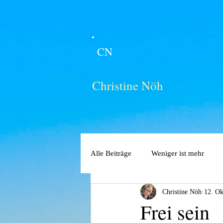
CN
Christine Nöh
Alle Beiträge
Weniger ist mehr
Christine Nöh
12. Ok
Frei sein