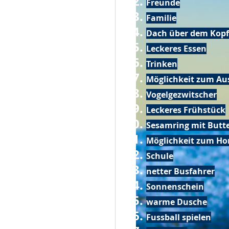
Freunde
Familie
Dach über dem Kopf
Leckeres Essen
Trinken
Möglichkeit zum Au
Vogelgezwitscher
Leckeres Frühstück
Sesamring mit Butt
Möglichkeit zum Ho
Schule
netter Busfahrer
Sonnenschein
warme Dusche
Fussball spielen