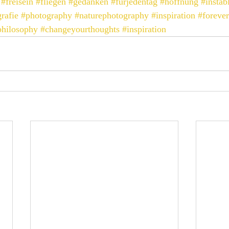
#freisein
#fliegen
#gedanken
#fürjedentag
#hoffnung
#instab
rafie
#photography
#naturephotography
#inspiration
#foreve
philosophy
#changeyourthoughts
#inspiration