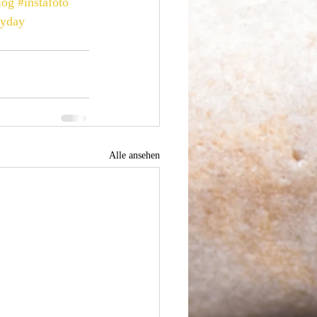
log
#instafoto
ryday
Alle ansehen