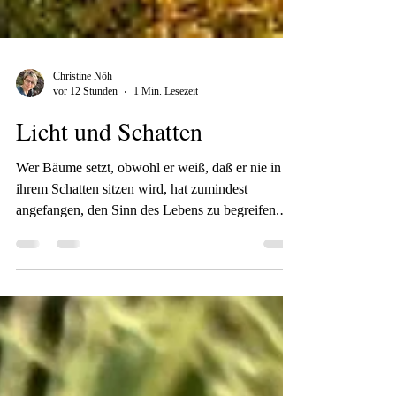
Christine Nöh
vor 12 Stunden
1 Min. Lesezeit
Licht und Schatten
Wer Bäume setzt, obwohl er weiß, daß er nie in
ihrem Schatten sitzen wird, hat zumindest
angefangen, den Sinn des Lebens zu begreifen.
Rabindranath Thrakur Endlich habe ich mir
nochmal Zeit zum Zeichnen genommen. Es ist
noch so viel was ich dazu lernen möchte, dass ich
wahrscheinlich nicht alt genug werde, um das alles
zu machen. Wie mit allem merkt man erst, wenn
man besser wird, wie viel noch fehlt. Das