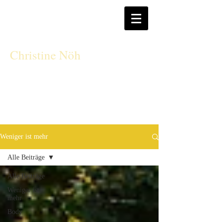
CN
Christine Nöh
Weniger ist mehr
Alle Beiträge
Alle Beiträge
Weniger ist
mehr
Body