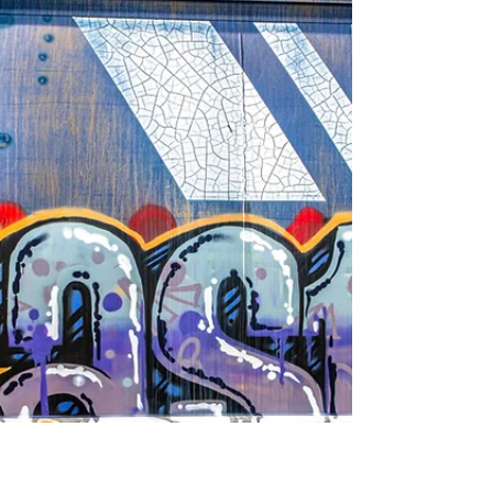
niemandem erzählen, denn es ist wirklich sehr
peinlich. Ich habe in den letzten 5 Monaten ca.
600 ungelesene Mails angesammelt. Das kann
man eigentlich nicht glauben. Aber ich habe eine
Zeit lang nur einen Blick darauf geworfen, von
wem die Mail stammt und nur noch die geöffnet,
die im Moment wichtig waren. Dann waren es
plötzlich so viele, d