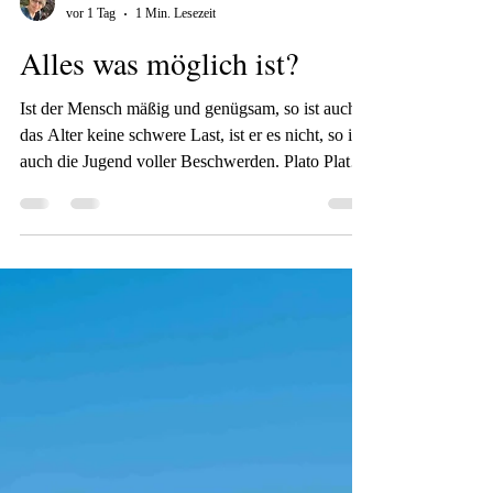
Christine Nöh
vor 1 Tag
1 Min. Lesezeit
Alles was möglich ist?
Ist der Mensch mäßig und genügsam, so ist auch
das Alter keine schwere Last, ist er es nicht, so ist
auch die Jugend voller Beschwerden. Plato Plato
würde sich die Augen reiben, wenn er unseren
Lebensstil sehen könnte. Wir sind von Genügsam
so weit weg, wie die Sonne von der Erde, nicht
nur bis zum Mond und zurück. Aber natürlich ist
der Mensch das gewohnt in das er hineingeboren
wird und nimmt dies erst mal als gegebenen
Maßstab an. Zusätzlich strebt der Mensch ja auch
nach