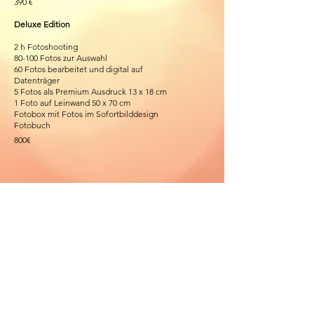
390 €
Deluxe Edition
2 h
Fotoshooting
80-100 Fotos zur Auswahl
60 Fotos bearbeitet und digital auf
Datenträger
5 Fotos als Premium Ausdruck 13 x 18 cm
1 Foto auf Leinwand 50 x 70 cm
Fotobox mit Fotos im Sofortbilddesign
Fotobuch
800€
Für alle Shootings besteht die
Möglichkeit
ein Location zu mieten, ab 200 € Zusatzkosten
CN