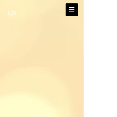
CN
Christine Nöh