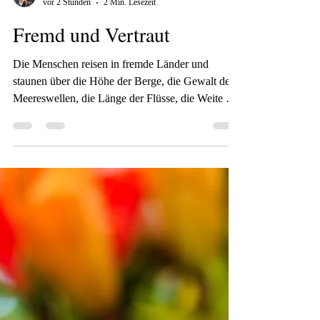
Christine Nöh
vor 2 Stunden
2 Min. Lesezeit
Fremd und Vertraut
Die Menschen reisen in fremde Länder und
staunen über die Höhe der Berge, die Gewalt der
Meereswellen, die Länge der Flüsse, die Weite des
Ozeans, das Wandern der Sterne; aber sie gehen
ohne Staunen aneinander vorüber. Augustinus von
Hippo Wenn wir reisen, entdecken wir oft die
Fremde. Manche Menschen fahren am liebsten
immer an andere Orte, die sie noch nicht kennen,
um diese zu erforschen. Andere reisen gerne jedes
Jahr an den gleichen Platz, weil sie sich dort
auskennen un