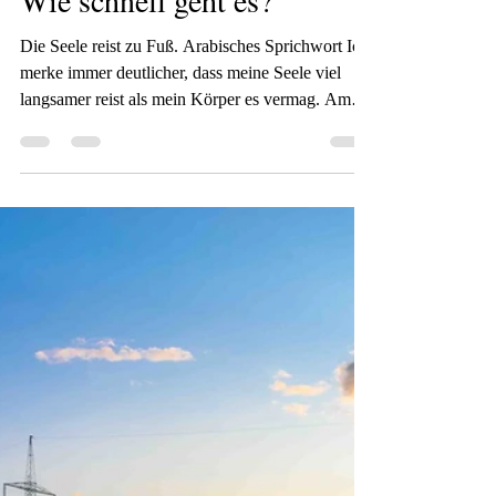
Christine Nöh
vor 5 Tagen
1 Min. Lesezeit
Wie schnell geht es?
Die Seele reist zu Fuß. Arabisches Sprichwort Ich
merke immer deutlicher, dass meine Seele viel
langsamer reist als mein Körper es vermag. Am
Anfang unseres Urlaubs war ich noch tagelang mit
meinem Kopf und meinen Träumen in der Schule