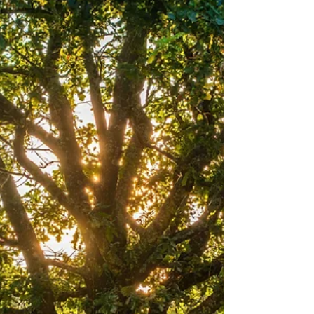
lange Hose, Später T-shirt und kürzere Hose und
dann kurze Hose und Top. Gegen Abend wurde
dann die Reihenfolge umgekehrt. Gut, wenn man
so viel Auswahl hat, dass man so einfach und
schnell variieren kann. Ich finde es immer witzig,
dass ich mir im Sommer gar nicht vorstellen kann,
dass ich eine wa