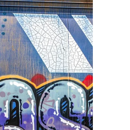
Es ist nicht der Berg der dir zum klettern so hoch
erscheint, es ist der Kiesel in deinem Schuh.
Muhammad Ali Eigentlich sollte ich das
niemandem erzählen, denn es ist wirklich sehr
peinlich. Ich habe in den letzten 5 Monaten ca.
600 ungelesene Mails angesammelt. Das kann
man eigentlich nicht glauben. Aber ich habe eine
Zeit lang nur einen Blick darauf geworfen, von
wem die Mail stammt und nur noch die geöffnet,
die im Moment wichtig waren. Dann waren es
plötzlich so viele, d