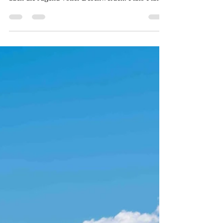
Christine Nöh
vor 3 Tagen
1 Min. Lesezeit
Alles was möglich ist?
Ist der Mensch mäßig und genügsam, so ist auch
das Alter keine schwere Last, ist er es nicht, so ist
auch die Jugend voller Beschwerden. Plato Plato
würde sich die Augen reiben, wenn er unseren
Lebensstil sehen könnte. Wir sind von Genügsam
so weit weg, wie die Sonne von der Erde, nicht
nur bis zum Mond und zurück. Aber natürlich ist
der Mensch das gewohnt in das er hineingeboren
wird und nimmt dies erst mal als gegebenen
Maßstab an. Zusätzlich strebt der Mensch ja auch
nach