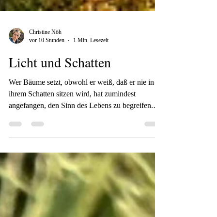
Christine Nöh
vor 10 Stunden
1 Min. Lesezeit
Licht und Schatten
Wer Bäume setzt, obwohl er weiß, daß er nie in
ihrem Schatten sitzen wird, hat zumindest
angefangen, den Sinn des Lebens zu begreifen.
Rabindranath Thrakur Endlich habe ich mir
nochmal Zeit zum Zeichnen genommen. Es ist
noch so viel was ich dazu lernen möchte, dass ich
wahrscheinlich nicht alt genug werde, um das alles
zu machen. Wie mit allem merkt man erst, wenn
man besser wird, wie viel noch fehlt. Das
wichtigste ist aber mutig zu sein. Mutig zu sein,