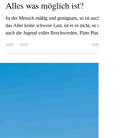
Christine Nöh
vor 1 Tag
1 Min. Lesezeit
Alles was möglich ist?
Ist der Mensch mäßig und genügsam, so ist auch
das Alter keine schwere Last, ist er es nicht, so ist
auch die Jugend voller Beschwerden. Plato Plato
würde sich die Augen reiben, wenn er unseren
Lebensstil sehen könnte. Wir sind von Genügsam
so weit weg, wie die Sonne von der Erde, nicht
nur bis zum Mond und zurück. Aber natürlich ist
der Mensch das gewohnt in das er hineingeboren
wird und nimmt dies erst mal als gegebenen
Maßstab an. Zusätzlich strebt der Mensch ja auch
nach