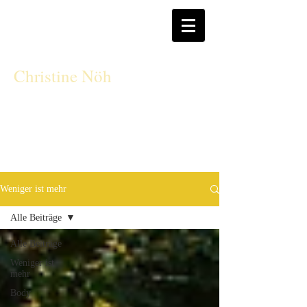
CN
Christine Nöh
Weniger ist mehr
Alle Beiträge
Alle Beiträge
Weniger ist
mehr
Body