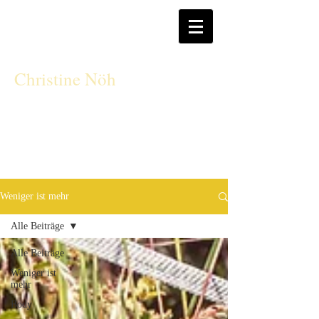
CN
Christine Nöh
Weniger ist mehr
Alle Beiträge
Alle Beiträge
Weniger ist
mehr
Body