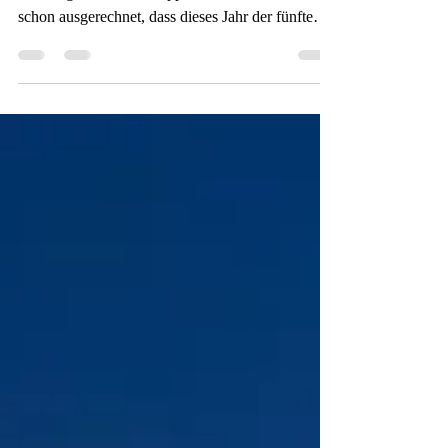
Meistens belehrt uns erst der Verlust über den Wert
der Dinge. Arthur Schoppenhauer Ich hatte mir
schon ausgerechnet, dass dieses Jahr der fünfte
Band der schönen Krimireihe herauskommen
müsste, die ich gerade gelesen hatte und habe
mich schon richtig darauf gefreut. Jedes Jahr kam
ein neuer Teil heraus und der neueste war ja vom
letzten Jahr. Völlig überrascht habe ich nur
gelesen, dass der Autor letztes Jahr gestorben ist
und damit die Geschichten für immer zu Ende
sind. Da