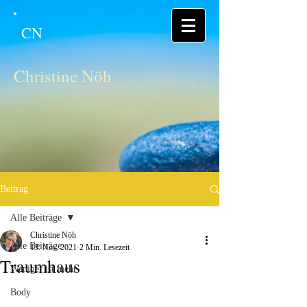
CN
Christine Nöh
Beitrag
Alle Beiträge
Christine Nöh
Alle Beiträge
13. Nov. 2021
2 Min. Lesezeit
Traumhaus
Weniger ist mehr
Body