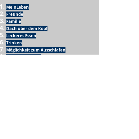
MeinLeben
Freunde
Familie
Dach über dem Kopf
Leckeres Essen
Trinken
Möglichkeit zum Ausschlafen
Vogelgezwitscher
Leckeres Frühstück
Sesamring mit Butter
Möglichkeit zum Homeoffice
Schule
netter Busfahrer
Sonnenschein
warme Dusche
Fussball spielen
kein Krieg
Möglichkeit etwas mit der Familie zu
machen