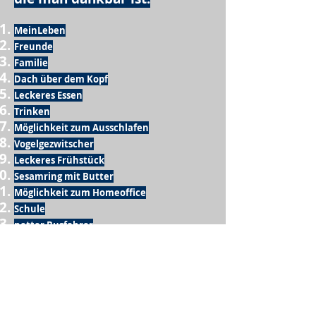
MeinLeben
Freunde
Familie
Dach über dem Kopf
Leckeres Essen
Trinken
Möglichkeit zum Ausschlafen
Vogelgezwitscher
Leckeres Frühstück
Sesamring mit Butter
Möglichkeit zum Homeoffice
Schule
netter Busfahrer
Sonnenschein
warme Dusche
Fussball spielen
kein Krieg
Möglichkeit etwas mit der Familie zu