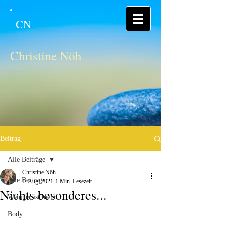
CN
Christine Nöh
Beitrag
Alle Beiträge
Christine Nöh
Alle Beiträge
1. Aug. 2021
1 Min. Lesezeit
Nichts besonderes...
Weniger ist mehr
Body