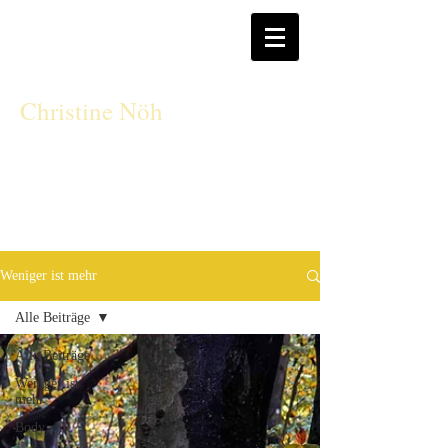
CN
Christine Nöh
Weniger ist mehr
Alle Beiträge
Alle Beiträge
Weniger ist
mehr
Body