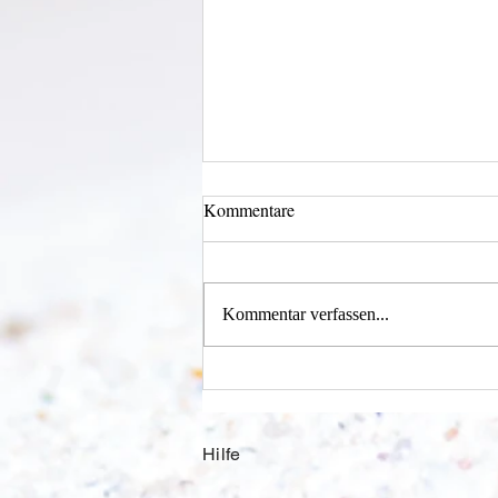
Kommentare
Licht und Schatten
Kommentar verfassen...
Hilfe