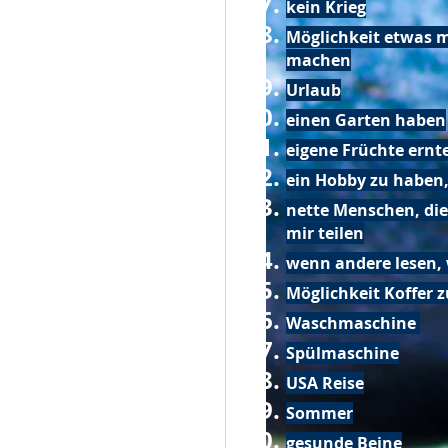
kein Krieg
Möglichkeit etwas m
machen
Urlaub
einen Garten haben
eigene Früchte ernt
ein Hobby zu haben,
nette Menschen, die
mir teilen
wenn andere lesen, 
Möglichkeit Koffer 
Waschmaschine
Spülmaschine
USA Reise
Sommer
gesunde Beine