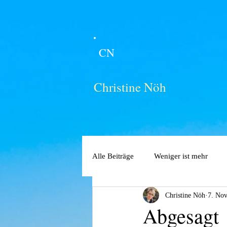
CN
Christine Nöh
Alle Beiträge
Weniger ist mehr
Christine Nöh
7. Nov
Abgesagt