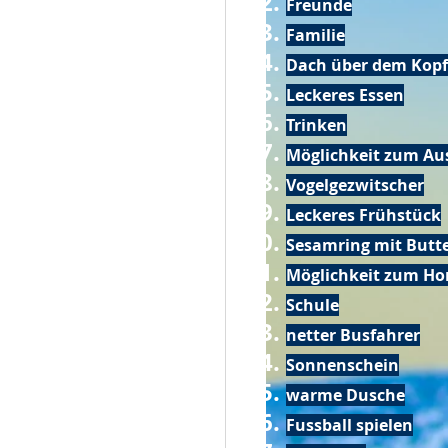
Freunde
Familie
Dach über dem Kopf
Leckeres Essen
Trinken
Möglichkeit zum Au
Vogelgezwitscher
Leckeres Frühstück
Sesamring mit Butt
Möglichkeit zum Ho
Schule
netter Busfahrer
Sonnenschein
warme Dusche
Fussball spielen