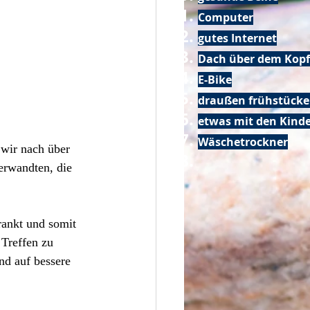
Computer
gutes Internet
Dach über dem Kopf
E-Bike
draußen frühstück
etwas mit den Kin
Wäschetrockner
 wir nach über 
erwandten, die 
ankt und somit 
 Treffen zu 
d auf bessere 