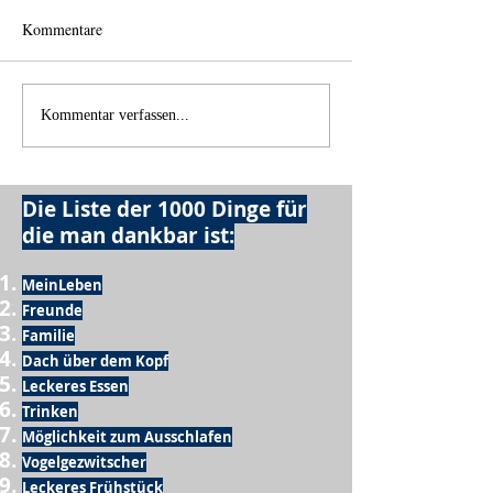
Kommentare
Wo anfangen?
Wie schnell geht es?
Kommentar verfassen...
Die Liste der 1000 Dinge für
die man dankbar ist:
MeinLeben
Freunde
Familie
Dach über dem Kopf
Leckeres Essen
Trinken
Möglichkeit zum Ausschlafen
Vogelgezwitscher
Leckeres Frühstück