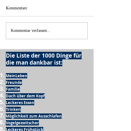
Kommentare
Einen Berg abtrag
Alles was möglich ist?
Kommentar verfassen...
Die Liste der 1000 Dinge für
die man dankbar ist:
MeinLeben
Freunde
Familie
Dach über dem Kopf
Leckeres Essen
Trinken
Möglichkeit zum Ausschlafen
Vogelgezwitscher
Leckeres Frühstück