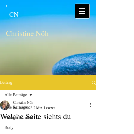
CN
Christine Nöh
Beitrag
Alle Beiträge
Christine Nöh
Alle Beiträge
24. Jan. 2023
2 Min. Lesezeit
Welche Seite siehts du
Weniger ist mehr
Body