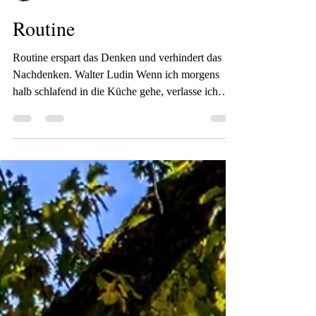
Christine Nöh
19. März
1 Min. Lesezeit
Routine
Routine erspart das Denken und verhindert das
Nachdenken. Walter Ludin Wenn ich morgens
halb schlafend in die Küche gehe, verlasse ich
mich beim Kaffeekochen auf meine Routine. Ich
mache immer gleich viel Kaffee mit der gleichen
Menge Pulver, ohne auch nur einen Moment
bewusst darüber nachzudenken. Manchmal weiß
ich noch nicht mal, ob ich schon die
Kaffeemaschine angestellt habe oder nicht und
entdecke dann, dass die Kanne schon gefüllt ist.
Insofern können einem Routinen sch