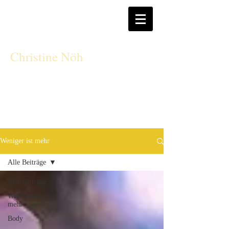
CN
Christine Nöh
Weniger ist mehr
Alle Beiträge
Alle Beiträge
Weniger ist
mehr
Body