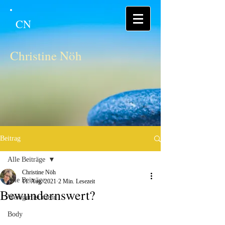
CN
Christine Nöh
Beitrag
Alle Beiträge
Christine Nöh
Alle Beiträge
11. Aug. 2021
2 Min. Lesezeit
Bewundernswert?
Weniger ist mehr
Body