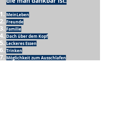
die man dankbar ist:
MeinLeben
Freunde
Familie
Dach über dem Kopf
Leckeres Essen
Trinken
Möglichkeit zum Ausschlafen
Vogelgezwitscher
Leckeres Frühstück
Sesamring mit Butter
Möglichkeit zum Homeoffice
Schule
netter Busfahrer
Sonnenschein
warme Dusche
Fussball spielen
kein Krieg
Möglichkeit etwas mit der Familie zu