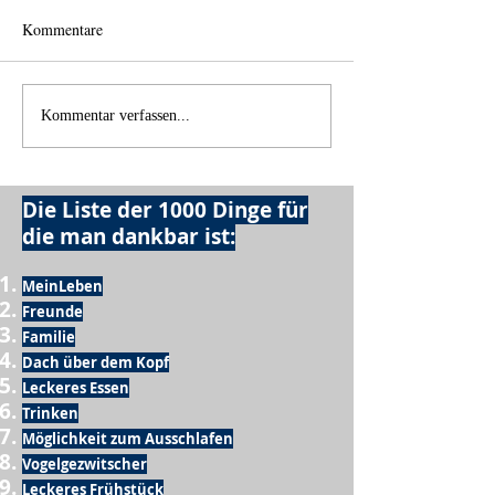
Kommentare
Einen Berg abtragen
Wie schnell geht 
Kommentar verfassen...
Die Liste der 1000 Dinge für
die man dankbar ist:
MeinLeben
Freunde
Familie
Dach über dem Kopf
Leckeres Essen
Trinken
Möglichkeit zum Ausschlafen
Vogelgezwitscher
Leckeres Frühstück