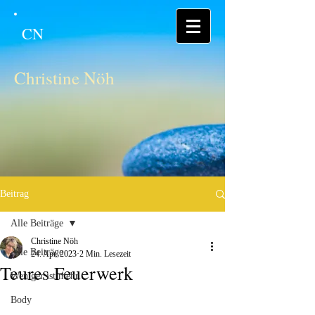
CN
Christine Nöh
Beitrag
Alle Beiträge
Christine Nöh
Alle Beiträge
24. Apr. 2023
2 Min. Lesezeit
Teures Feuerwerk
Weniger ist mehr
Body