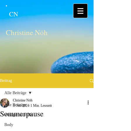
CN
Christine Nöh
Beitrag
Alle Beiträge
Christine Nöh
Alle Beiträge
3. Juli 2024
1 Min. Lesezeit
Sommerpause
Weniger ist mehr
Body