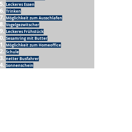
Leckeres Essen
Trinken
Möglichkeit zum Ausschlafen
Vogelgezwitscher
Leckeres Frühstück
Sesamring mit Butter
Möglichkeit zum Homeoffice
Schule
netter Busfahrer
Sonnenschein
warme Dusche
Fussball spielen
kein Krieg
Möglichkeit etwas mit der Familie zu
machen
Urlaub
einen Garten haben
eigene Früchte ernten
ein Hobby zu haben, das mich erfüllt
nette Menschen, die dieses Hobby mit mir