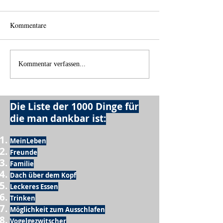
Kommentare
Licht und Schatten
Alles was möglich
Kommentar verfassen...
Die Liste der 1000 Dinge für
die man dankbar ist:
MeinLeben
Freunde
Familie
Dach über dem Kopf
Leckeres Essen
Trinken
Möglichkeit zum Ausschlafen
Vogelgezwitscher