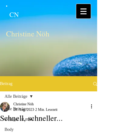
CN
Christine Nöh
Beitrag
Alle Beiträge
Christine Nöh
Alle Beiträge
20. Aug. 2023
2 Min. Lesezeit
Schnell, schneller...
Weniger ist mehr
Body