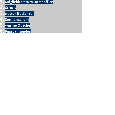
Möglichkeit zum Homeoffice
Schule
netter Busfahrer
Sonnenschein
warme Dusche
Fussball spielen
kein Krieg
Möglichkeit etwas mit der Familie zu
machen
Urlaub
einen Garten haben
eigene Früchte ernten
ein Hobby zu haben, das mich erfüllt
nette Menschen, die dieses Hobby mit mir
teilen
wenn andere lesen, was ich schreibe
Möglichkeit Koffer zu packen
Waschmaschine
Spülmaschine
USA Reise