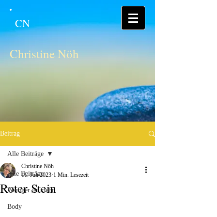
CN
Christine Nöh
Beitrag
Alle Beiträge
Christine Nöh
Alle Beiträge
11. Juli 2023
1 Min. Lesezeit
Roter Stein
Weniger ist mehr
Body