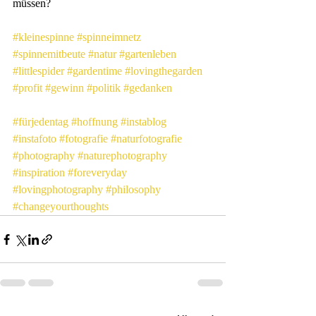
müssen?
#kleinespinne
#spinneimnetz
#spinnemitbeute
#natur
#gartenleben
#littlespider
#gardentime
#lovingthegarden
#profit
#gewinn
#politik
#gedanken
#fürjedentag
#hoffnung
#instablog
#instafoto
#fotografie
#naturfotografie
#photography
#naturephotography
#inspiration
#foreveryday
#lovingphotography
#philosophy
#changeyourthoughts