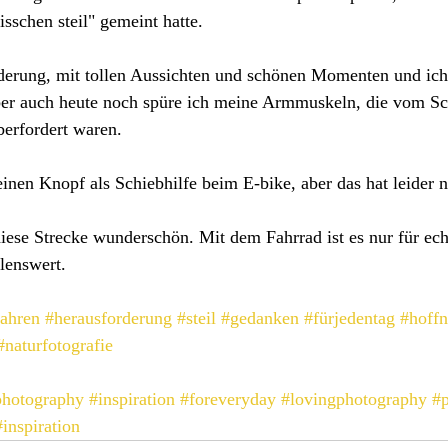
isschen steil" gemeint hatte. 
derung, mit tollen Aussichten und schönen Momenten und ich 
ber auch heute noch spüre ich meine Armmuskeln, die vom Sc
erfordert waren. 
 einen Knopf als Schiebhilfe beim E-bike, aber das hat leider n
ese Strecke wunderschön. Mit dem Fahrrad ist es nur für ech
lenswert.
fahren
#herausforderung
#steil
#gedanken
#fürjedentag
#hoff
#naturfotografie
photography
#inspiration
#foreveryday
#lovingphotography
#
#inspiration