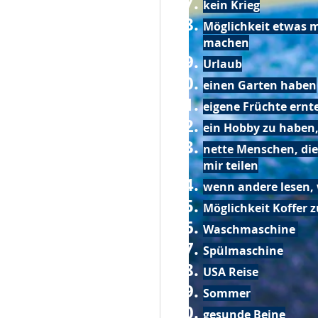
kein Krieg
Möglichkeit etwas m
machen
Urlaub
einen Garten haben
eigene Früchte ernt
ein Hobby zu haben,
nette Menschen, die
mir teilen
wenn andere lesen, 
Möglichkeit Koffer 
Waschmaschine
Spülmaschine
USA Reise
Sommer
gesunde Beine