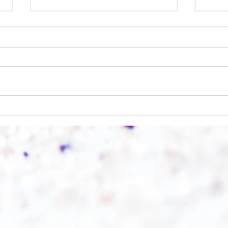
Back
Wo anfangen?
eifen 17, 57072 Siegen