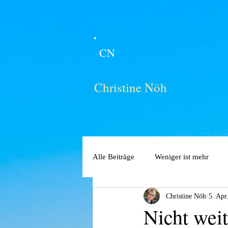
CN
Christine Nöh
Alle Beiträge
Weniger ist mehr
Christine Nöh
5. Apr
Nicht weit