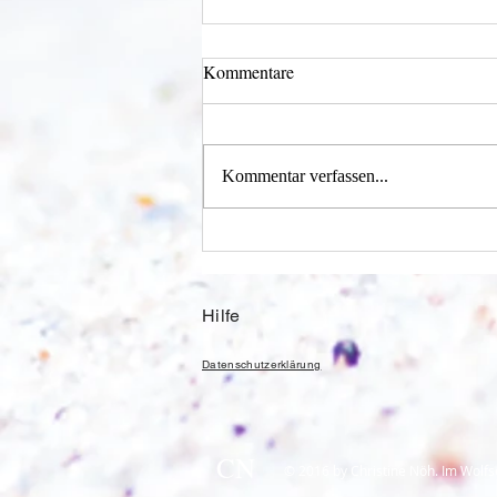
Kommentare
Kommentar verfassen...
Wie schnell geht es?
Hilfe
Datenschutzerklärung
CN
© 2016 by Christine Nöh. Im Wolfs