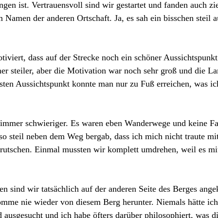
gen ist. Vertrauensvoll sind wir gestartet und fanden auch zi
Namen der anderen Ortschaft. Ja, es sah ein bisschen steil au
tiviert, dass auf der Strecke noch ein schöner Aussichtspunk
 steiler, aber die Motivation war noch sehr groß und die La
ten Aussichtspunkt konnte man nur zu Fuß erreichen, was ich
 immer schwieriger. Es waren eben Wanderwege und keine Fa
so steil neben dem Weg bergab, dass ich mich nicht traute mi
urutschen. Einmal mussten wir komplett umdrehen, weil es mi
en sind wir tatsächlich auf der anderen Seite des Berges ang
komme nie wieder von diesem Berg herunter. Niemals hätte ich
d ausgesucht und ich habe öfters darüber philosophiert, was d