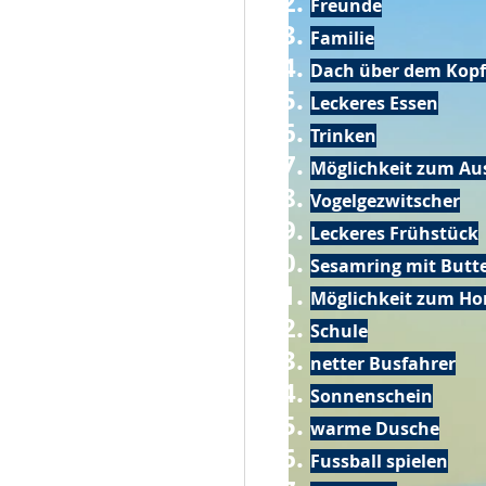
Freunde
Familie
Dach über dem Kopf
Leckeres Essen
Trinken
Möglichkeit zum Au
Vogelgezwitscher
Leckeres Frühstück
Sesamring mit Butt
Möglichkeit zum Ho
Schule
netter Busfahrer
Sonnenschein
warme Dusche
Fussball spielen