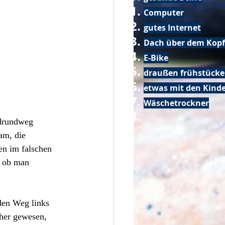
Computer
gutes Internet
Dach über dem Kopf
E-Bike
draußen frühstück
etwas mit den Kin
Wäschetrockner
adrundweg 
am, die 
en im falschen 
, ob man 
den Weg links 
her gewesen, 