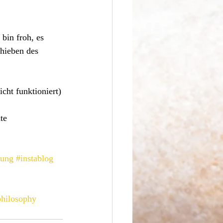
bin froh, es 
hieben des 
icht funktioniert)
te 
nung
#instablog
philosophy