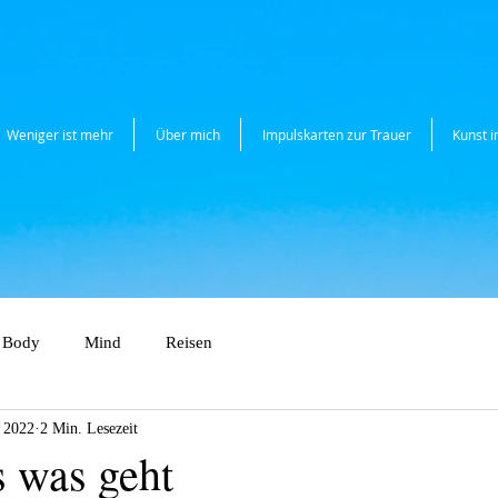
Weniger ist mehr
Über mich
Impulskarten zur Trauer
Kunst 
Body
Mind
Reisen
 2022
2 Min. Lesezeit
s was geht