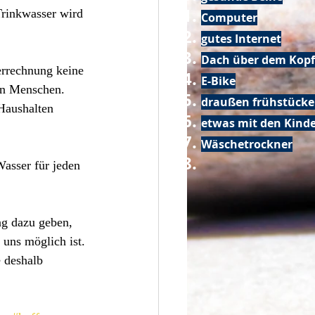
Trinkwasser wird 
Computer
gutes Internet
Dach über dem Kopf
errechnung keine 
E-Bike
en Menschen. 
draußen frühstück
Haushalten 
etwas mit den Kin
Wäschetrockner
asser für jeden 
ag dazu geben, 
 uns möglich ist. 
 deshalb 