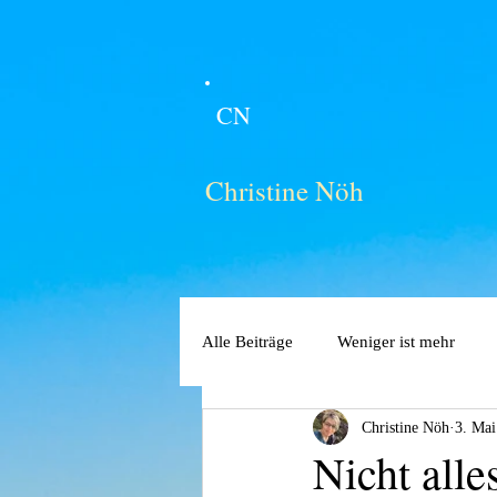
CN
Christine Nöh
Alle Beiträge
Weniger ist mehr
Christine Nöh
3. Mai
Nicht alle