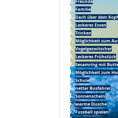
Freunde
Familie
Dach über dem Kopf
Leckeres Essen
Trinken
Möglichkeit zum Au
Vogelgezwitscher
Leckeres Frühstück
Sesamring mit Butt
Möglichkeit zum Ho
Schule
netter Busfahrer
Sonnenschein
warme Dusche
Fussball spielen