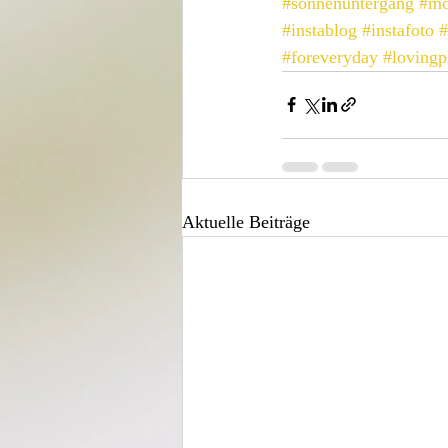
#sonnenuntergang
#mo
#instablog
#instafoto
#
#foreveryday
#lovingp
Aktuelle Beiträge