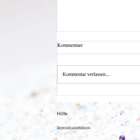
Kommentare
Kommentar verfassen...
Einen Berg abtragen
Hilfe
Datenschutzerklärung