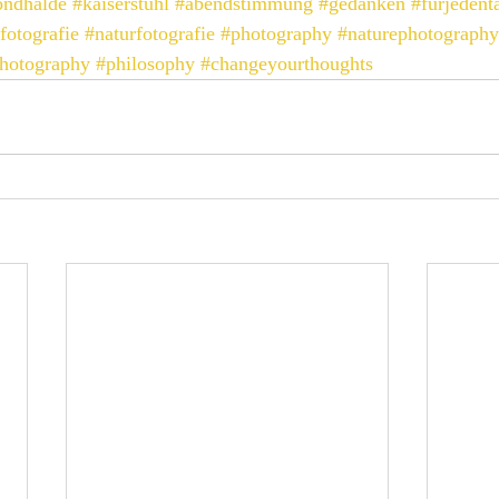
ndhalde
#kaiserstuhl
#abendstimmung
#gedanken
#fürjedent
fotografie
#naturfotografie
#photography
#naturephotography
hotography
#philosophy
#changeyourthoughts