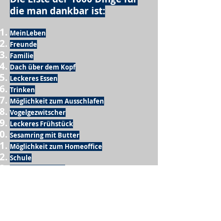
die man dankbar ist:
MeinLeben
Freunde
Familie
Dach über dem Kopf
Leckeres Essen
Trinken
Möglichkeit zum Ausschlafen
Vogelgezwitscher
Leckeres Frühstück
Sesamring mit Butter
Möglichkeit zum Homeoffice
Schule
netter Busfahrer
Sonnenschein
warme Dusche
Fussball spielen
kein Krieg