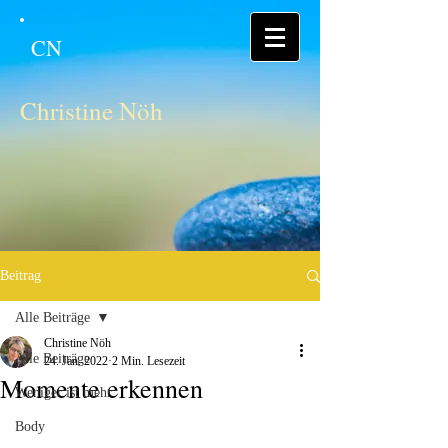
CN
Christine Nöh
Beitrag
Alle Beiträge
Christine Nöh
Alle Beiträge
24. Jan. 2022
2 Min. Lesezeit
Momente erkennen
Weniger ist mehr
Body