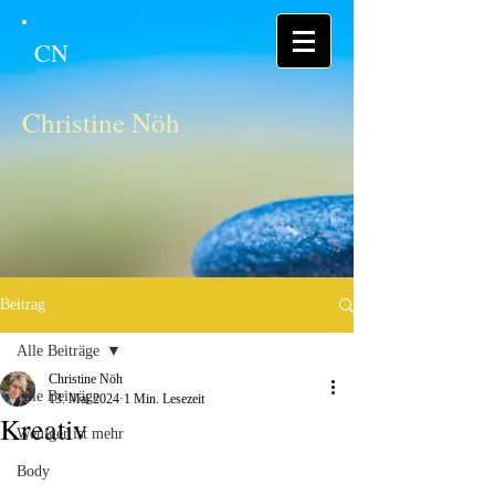
CN
Christine Nöh
Beitrag
Alle Beiträge
Christine Nöh
Alle Beiträge
13. Mai 2024
1 Min. Lesezeit
Kreativ
Weniger ist mehr
Body