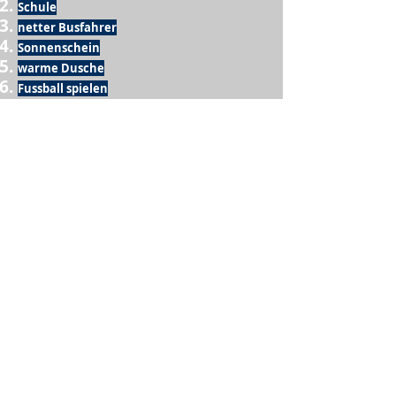
Schule
netter Busfahrer
Sonnenschein
warme Dusche
Fussball spielen
kein Krieg
Möglichkeit etwas mit der Familie zu
machen
Urlaub
einen Garten haben
eigene Früchte ernten
ein Hobby zu haben, das mich erfüllt
nette Menschen, die dieses Hobby mit mir
teilen
wenn andere lesen, was ich schreibe
Möglichkeit Koffer zu packen
Waschmaschine
Spülmaschine
USA Reise
Sommer