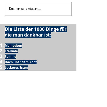
Wie schnell geht es?
Kommentar verfassen...
Die Liste der 1000 Dinge für
die man dankbar ist:
MeinLeben
Freunde
Familie
Dach über dem Kopf
Leckeres Essen
Trinken
Möglichkeit zum Ausschlafen
Vogelgezwitscher
Leckeres Frühstück
Sesamring mit Butter
Möglichkeit zum Homeoffice
Schule