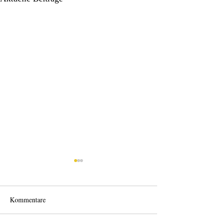
Kommentare
Wo anfangen?