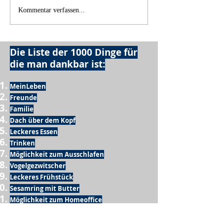
Kommentar verfassen...
Die Liste der 1000 Dinge für
die man dankbar ist:
MeinLeben
Freunde
Familie
Dach über dem Kopf
Leckeres Essen
Trinken
Möglichkeit zum Ausschlafen
Vogelgezwitscher
Leckeres Frühstück
Sesamring mit Butter
Möglichkeit zum Homeoffice
Schule