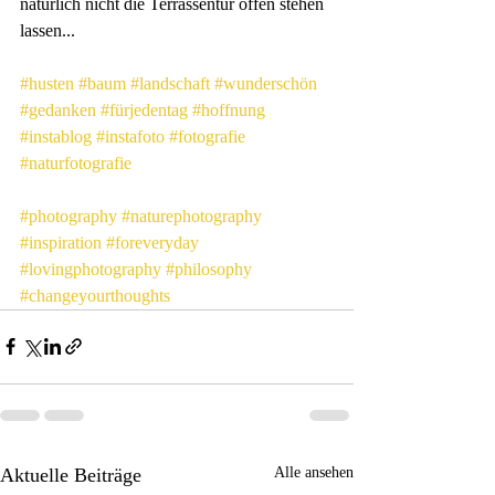
natürlich nicht die Terrassentür offen stehen 
lassen...
#husten
#baum
#landschaft
#wunderschön
#gedanken
#fürjedentag
#hoffnung
#instablog
#instafoto
#fotografie
#naturfotografie
#photography
#naturephotography
#inspiration
#foreveryday
#lovingphotography
#philosophy
#changeyourthoughts
Aktuelle Beiträge
Alle ansehen