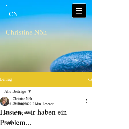
CN
Christine Nöh
Beitrag
Alle Beiträge
Christine Nöh
Alle Beiträge
23. Juni 2022
2 Min. Lesezeit
Husten, wir haben ein
Weniger ist mehr
Problem...
Body