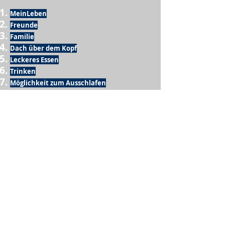
MeinLeben
Freunde
Familie
Dach über dem Kopf
Leckeres Essen
Trinken
Möglichkeit zum Ausschlafen
Vogelgezwitscher
Leckeres Frühstück
Sesamring mit Butter
Möglichkeit zum Homeoffice
Schule
netter Busfahrer
Sonnenschein
warme Dusche
Fussball spielen
kein Krieg
Möglichkeit etwas mit der Familie zu
machen