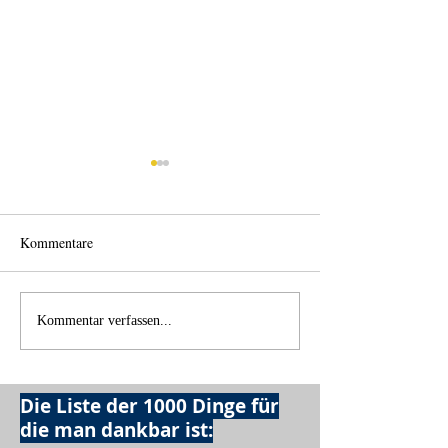
Kommentare
Licht und Schatten
Alles was möglich
Kommentar verfassen...
Die Liste der 1000 Dinge für
die man dankbar ist: