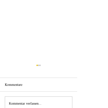
Kommentare
Licht und Schatten
Alles was möglich
Kommentar verfassen...