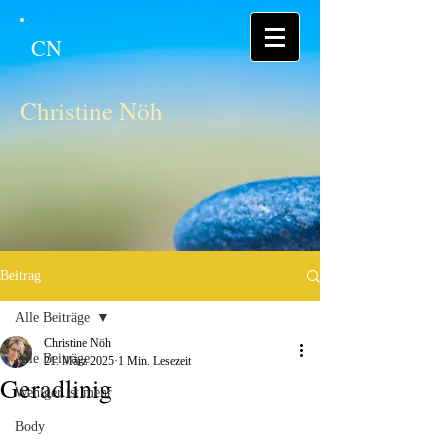
CN
Christine Nöh
Beitrag
Alle Beiträge
Christine Nöh
Alle Beiträge
21. März 2025
1 Min. Lesezeit
Geradlinig
Weniger ist mehr
Body