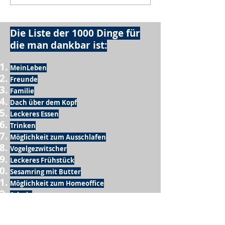
Die Liste der 1000 Dinge für
die man dankbar ist:
MeinLeben
Freunde
Familie
Dach über dem Kopf
Leckeres Essen
Trinken
Möglichkeit zum Ausschlafen
Vogelgezwitscher
Leckeres Frühstück
Sesamring mit Butter
Möglichkeit zum Homeoffice
Schule
netter Busfahrer
Sonnenschein