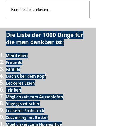
Kommentar verfassen...
Die Liste der 1000 Dinge für
die man dankbar ist:
MeinLeben
Freunde
Familie
Dach über dem Kopf
Leckeres Essen
Trinken
Möglichkeit zum Ausschlafen
Vogelgezwitscher
Leckeres Frühstück
Sesamring mit Butter
Möglichkeit zum Homeoffice
Schule