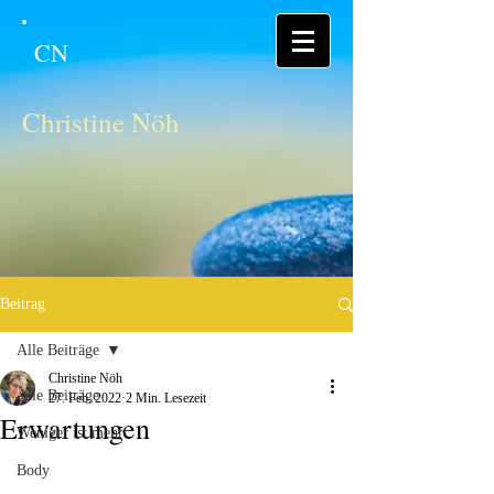
CN
Christine Nöh
Beitrag
Alle Beiträge
Christine Nöh
Alle Beiträge
27. Feb. 2022
2 Min. Lesezeit
Erwartungen
Weniger ist mehr
Body