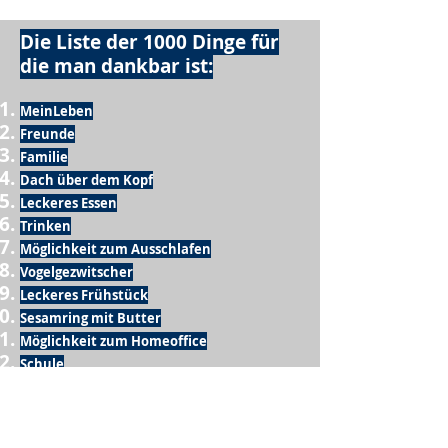
Die Liste der 1000 Dinge für
die man dankbar ist:
MeinLeben
Freunde
Familie
Dach über dem Kopf
Leckeres Essen
Trinken
Möglichkeit zum Ausschlafen
Vogelgezwitscher
Leckeres Frühstück
Sesamring mit Butter
Möglichkeit zum Homeoffice
Schule
netter Busfahrer
Sonnenschein
warme Dusche