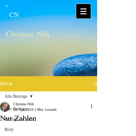
CN
Christine Nöh
Beitrag
Alle Beiträge
Christine Nöh
Alle Beiträge
24. Apr. 2024
1 Min. Lesezeit
Nur Zahlen
Weniger ist mehr
Body