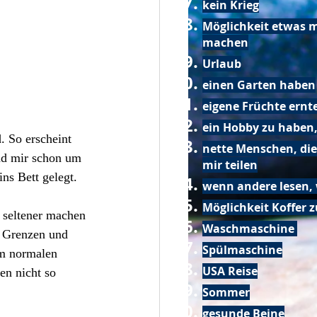
kein Krieg
Möglichkeit etwas m
machen
Urlaub
einen Garten haben
eigene Früchte ernt
ein Hobby zu haben,
. So erscheint 
nette Menschen, die
nd mir schon um 
mir teilen
ns Bett gelegt.
wenn andere lesen, 
Möglichkeit Koffer 
s seltener machen 
Waschmaschine
n Grenzen und 
Spülmaschine
im normalen 
USA Reise
en nicht so 
Sommer
gesunde Beine