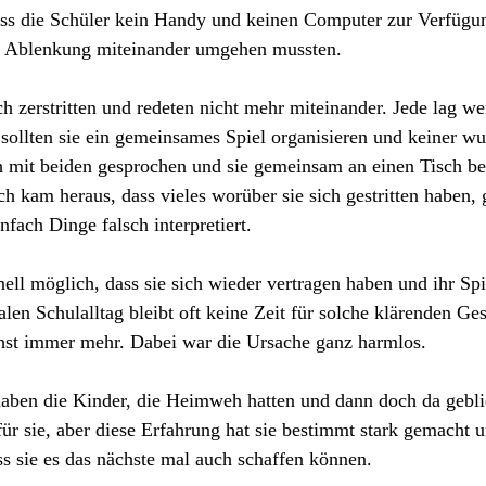
ss die Schüler kein Handy und keinen Computer zur Verfügun
e Ablenkung miteinander umgehen mussten.
h zerstritten und redeten nicht mehr miteinander. Jede lag we
ollten sie ein gemeinsames Spiel organisieren und keiner wus
ch mit beiden gesprochen und sie gemeinsam an einen Tisch 
 kam heraus, dass vieles worüber sie sich gestritten haben, g
infach Dinge falsch interpretiert. 
nell möglich, dass sie sich wieder vertragen haben und ihr Sp
alen Schulalltag bleibt oft keine Zeit für solche klärenden Ge
hst immer mehr. Dabei war die Ursache ganz harmlos.
haben die Kinder, die Heimweh hatten und dann doch da gebli
 für sie, aber diese Erfahrung hat sie bestimmt stark gemacht 
s sie es das nächste mal auch schaffen können.