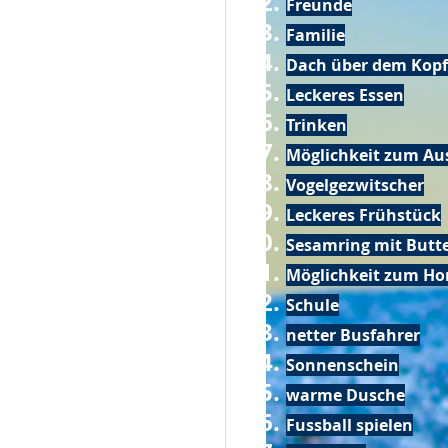
Freunde
Familie
Dach über dem Kopf
Leckeres Essen
Trinken
Möglichkeit zum Au
Vogelgezwitscher
Leckeres Frühstück
Sesamring mit Butt
Möglichkeit zum Ho
Schule
netter Busfahrer
Sonnenschein
warme Dusche
Fussball spielen