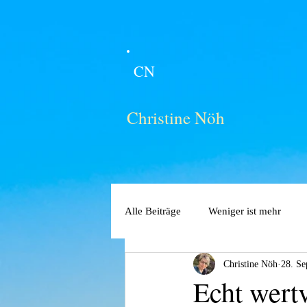
CN
Christine Nöh
Alle Beiträge
Weniger ist mehr
Christine Nöh
28. Se
Echt wertv