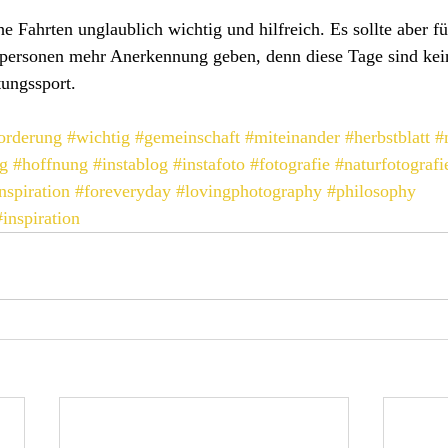
e Fahrten unglaublich wichtig und hilfreich. Es sollte aber fü
tpersonen mehr Anerkennung geben, denn diese Tage sind kei
tungssport.
orderung
#wichtig
#gemeinschaft
#miteinander
#herbstblatt
#
ag
#hoffnung
#instablog
#instafoto
#fotografie
#naturfotografi
nspiration
#foreveryday
#lovingphotography
#philosophy
#inspiration