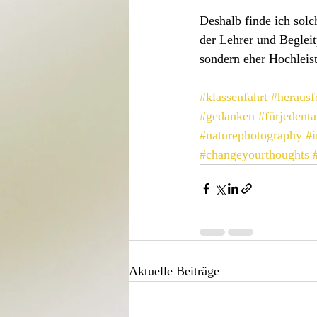
Deshalb finde ich solch
der Lehrer und Beglei
sondern eher Hochleis
#klassenfahrt
#herausf
#gedanken
#fürjedent
#naturephotography
#i
#changeyourthoughts
Aktuelle Beiträge