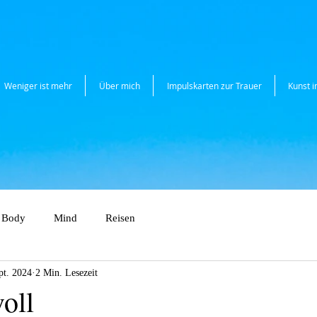
Weniger ist mehr
Über mich
Impulskarten zur Trauer
Kunst 
Body
Mind
Reisen
pt. 2024
2 Min. Lesezeit
oll