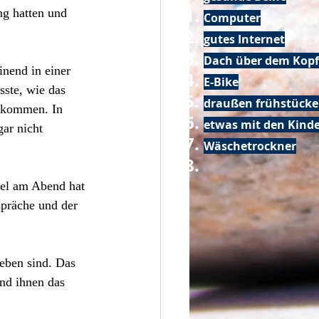
g hatten und 
Computer
gutes Internet
Dach über dem Kopf
inend in einer 
E-Bike
ste, wie das 
draußen frühstück
bekommen. In 
etwas mit den Kin
ar nicht 
Wäschetrockner
iel am Abend hat 
spräche und der 
eben sind. Das 
und ihnen das 