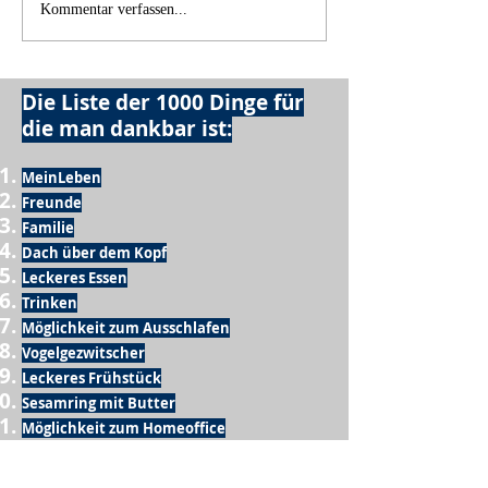
Kommentar verfassen...
Die Liste der 1000 Dinge für
die man dankbar ist:
MeinLeben
Freunde
Familie
Dach über dem Kopf
Leckeres Essen
Trinken
Möglichkeit zum Ausschlafen
Vogelgezwitscher
Leckeres Frühstück
Sesamring mit Butter
Möglichkeit zum Homeoffice
Schule
netter Busfahrer