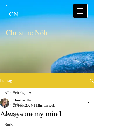
CN
Christine Nöh
Beitrag
Alle Beiträge
Christine Nöh
Alle Beiträge
20. Feb. 2024
1 Min. Lesezeit
Always on my mind
Weniger ist mehr
Body