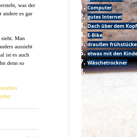
rsteht, was der 
Computer
r andere es gar 
gutes Internet
Dach über dem Kopf
E-Bike
 sieht. Man 
draußen frühstück
anders aussieht 
etwas mit den Kin
l ist es auch 
Wäschetrockner
ihn denn so 
nstafoto
ryday