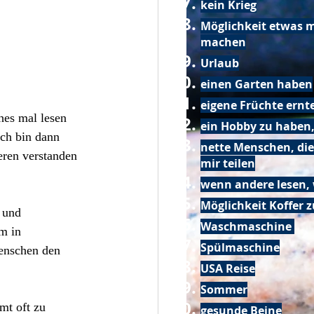
kein Krieg
Möglichkeit etwas m
machen
Urlaub
einen Garten haben
eigene Früchte ernt
hes mal lesen 
ein Hobby zu haben,
Ich bin dann 
nette Menschen, die
ren verstanden 
mir teilen
wenn andere lesen, 
Möglichkeit Koffer 
 und 
Waschmaschine
m in 
Spülmaschine
enschen den 
USA Reise
Sommer
mt oft zu 
gesunde Beine