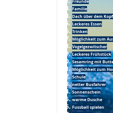
Freunde
Familie
Dach über dem Kopf
Leckeres Essen
Trinken
Möglichkeit zum Au
Vogelgezwitscher
Leckeres Frühstück
Sesamring mit Butt
Möglichkeit zum Ho
Schule
netter Busfahrer
Sonnenschein
warme Dusche
Fussball spielen