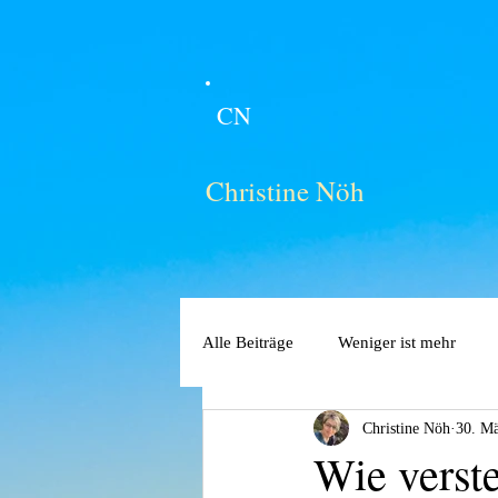
CN
Christine Nöh
Alle Beiträge
Weniger ist mehr
Christine Nöh
30. M
Wie verste