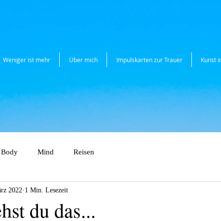
Weniger ist mehr
Über mich
Impulskarten zur Trauer
Kunst 
Body
Mind
Reisen
ärz 2022
1 Min. Lesezeit
hst du das...