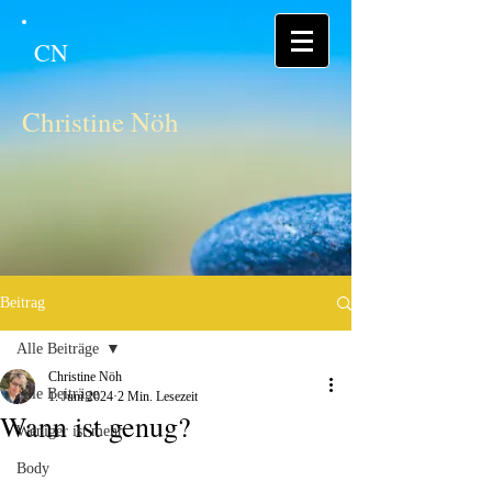
CN
Christine Nöh
Beitrag
Alle Beiträge
Christine Nöh
Alle Beiträge
1. Juni 2024
2 Min. Lesezeit
Wann ist genug?
Weniger ist mehr
Body