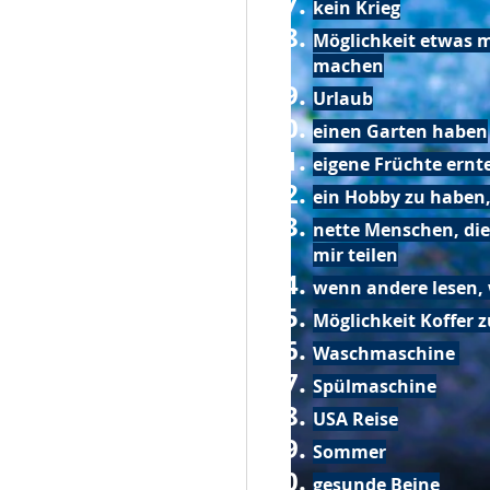
kein Krieg
Möglichkeit etwas m
machen
Urlaub
einen Garten haben
eigene Früchte ernt
ein Hobby zu haben,
nette Menschen, die
mir teilen
wenn andere lesen, 
Möglichkeit Koffer 
Waschmaschine
Spülmaschine
USA Reise
Sommer
gesunde Beine