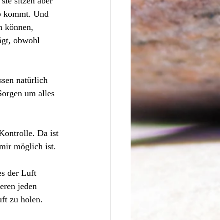
sie sitzen aber 
ub kommt. Und 
n können, 
ägt, obwohl 
sen natürlich 
orgen um alles 
ontrolle. Da ist 
mir möglich ist.
s der Luft 
eren jeden 
ft zu holen. 