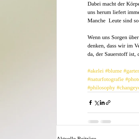
Dabei macht der Körpe
uns herum liefert imme
Manche  Leute sind so 
Wenn uns Sorgen überfa
denken, dass wir im Ve
da, der Sauerstoff ist,
#akelei
#blume
#garte
#naturfotografie
#phot
#philosophy
#changey
Aktuelle Beiträge