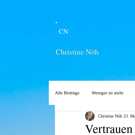
CN
Christine Nöh
Alle Beiträge
Weniger ist mehr
Christine Nöh
23. Ma
Vertrauen