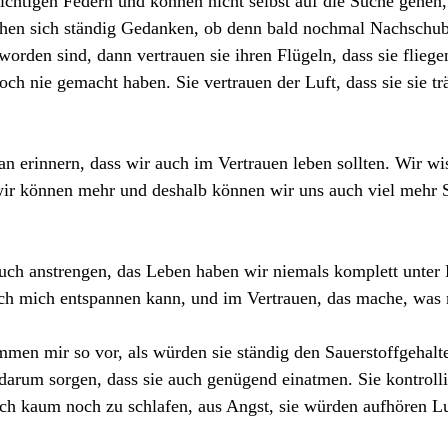
ichtigen Federn und können nicht selbst auf die Suche gehen, 
chen sich ständig Gedanken, ob denn bald nochmal Nachsch
orden sind, dann vertrauen sie ihren Flügeln, dass sie fliege
och nie gemacht haben. Sie vertrauen der Luft, dass sie sie tr
an erinnern, dass wir auch im Vertrauen leben sollten. Wir wis
ir können mehr und deshalb können wir uns auch viel mehr S
uch anstrengen, das Leben haben wir niemals komplett unter K
ich mich entspannen kann, und im Vertrauen, das mache, was 
n mir so vor, als würden sie ständig den Sauerstoffgehalte
 darum sorgen, dass sie auch genügend einatmen. Sie kontrolli
ch kaum noch zu schlafen, aus Angst, sie würden aufhören Lu