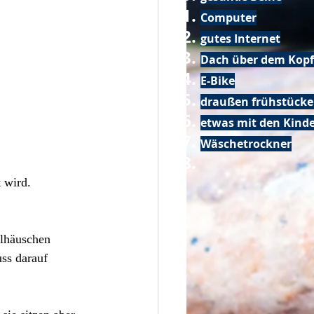
Computer
gutes Internet
Dach über dem Kopf
E-Bike
draußen frühstück
etwas mit den Kin
Wäschetrockner
 wird.
elhäuschen 
ss darauf 