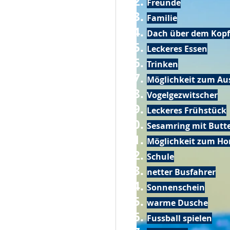
Freunde
Familie
Dach über dem Kopf
Leckeres Essen
Trinken
Möglichkeit zum Au
Vogelgezwitscher
Leckeres Frühstück
Sesamring mit Butt
Möglichkeit zum Ho
Schule
netter Busfahrer
Sonnenschein
warme Dusche
Fussball spielen