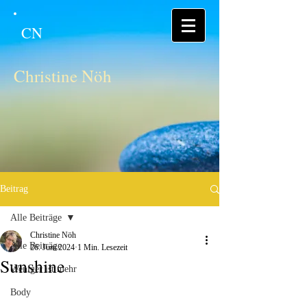
CN
Christine Nöh
Beitrag
Alle Beiträge
Christine Nöh
Alle Beiträge
26. Juni 2024
1 Min. Lesezeit
Sunshine
Weniger ist mehr
Body