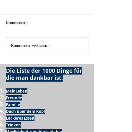
Kommentare
Einen Berg abtrag
Alles was möglich ist?
Kommentar verfassen...
Die Liste der 1000 Dinge für
die man dankbar ist:
MeinLeben
Freunde
Familie
Dach über dem Kopf
Leckeres Essen
Trinken
Möglichkeit zum Ausschlafen