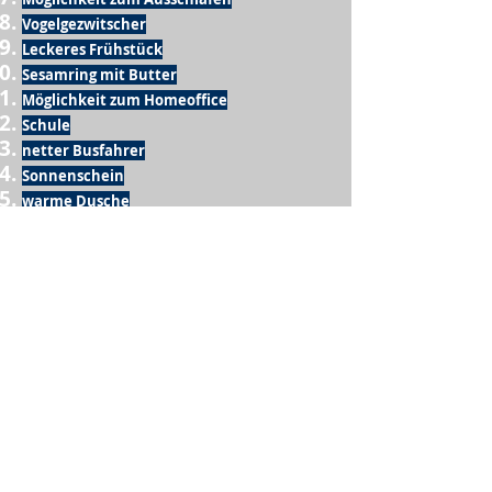
Vogelgezwitscher
Leckeres Frühstück
Sesamring mit Butter
Möglichkeit zum Homeoffice
Schule
netter Busfahrer
Sonnenschein
warme Dusche
Fussball spielen
kein Krieg
Möglichkeit etwas mit der Familie zu
machen
Urlaub
einen Garten haben
eigene Früchte ernten
ein Hobby zu haben, das mich erfüllt
nette Menschen, die dieses Hobby mit mir
teilen
wenn andere lesen, was ich schreibe