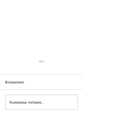
Kommentare
Wechselklamotten
Licht und Schatte
Kommentar verfassen...