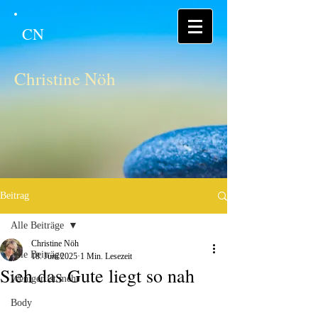
CN
Christine Nöh
Beitrag
Alle Beiträge
Christine Nöh
Alle Beiträge
18. Juni 2025
1 Min. Lesezeit
Sieh das Gute liegt so nah
Weniger ist mehr
Body