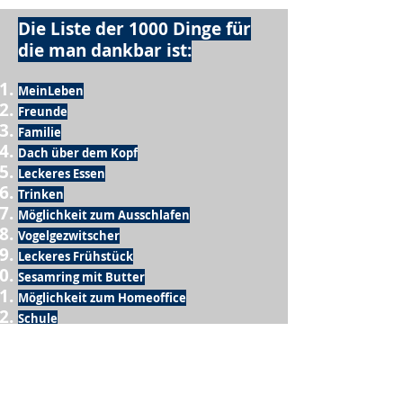
Die Liste der 1000 Dinge für
die man dankbar ist:
MeinLeben
Freunde
Familie
Dach über dem Kopf
Leckeres Essen
Trinken
Möglichkeit zum Ausschlafen
Vogelgezwitscher
Leckeres Frühstück
Sesamring mit Butter
Möglichkeit zum Homeoffice
Schule
netter Busfahrer
Sonnenschein
warme Dusche
Fussball spielen