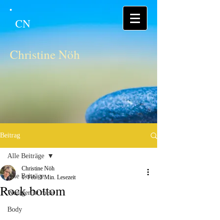
CN
Christine Nöh
Beitrag
Alle Beiträge
Christine Nöh
Alle Beiträge
1. Feb.
1 Min. Lesezeit
Rock bottom
Weniger ist mehr
Body