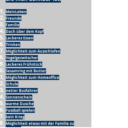
MeinLeben
Freunde
Familie
Dach über dem Kopf
Leckeres Essen
Trinken
Möglichkeit zum Ausschlafen
Vogelgezwitscher
Leckeres Frühstück
Sesamring mit Butter
Möglichkeit zum Homeoffice
Schule
netter Busfahrer
Sonnenschein
warme Dusche
Fussball spielen
kein Krieg
Möglichkeit etwas mit der Familie zu