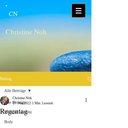
CN
Christine Nöh
Beitrag
Alle Beiträge
Christine Nöh
Alle Beiträge
17. Mai 2022
1 Min. Lesezeit
Regentag
Weniger ist mehr
Body