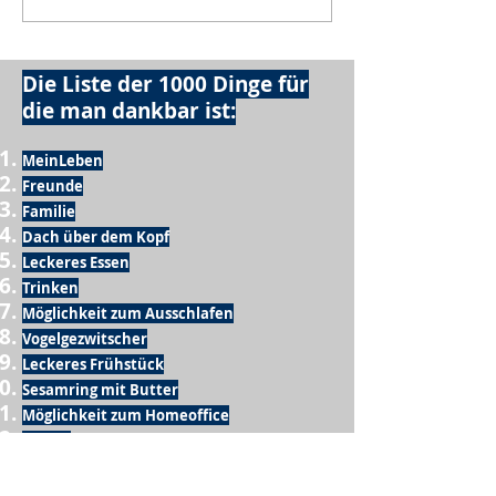
Die Liste der 1000 Dinge für
die man dankbar ist:
MeinLeben
Freunde
Familie
Dach über dem Kopf
Leckeres Essen
Trinken
Möglichkeit zum Ausschlafen
Vogelgezwitscher
Leckeres Frühstück
Sesamring mit Butter
Möglichkeit zum Homeoffice
Schule
netter Busfahrer
Sonnenschein