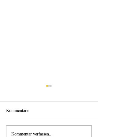
Kommentare
Einen Berg abtragen
Wie schnell geht 
Kommentar verfassen...