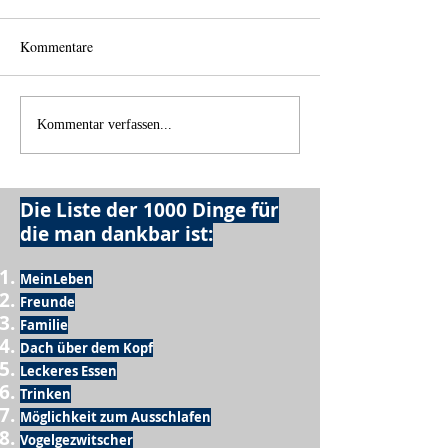
Kommentare
Einen Berg abtragen
Wie schnell geht 
Kommentar verfassen...
Die Liste der 1000 Dinge für
die man dankbar ist:
MeinLeben
Freunde
Familie
Dach über dem Kopf
Leckeres Essen
Trinken
Möglichkeit zum Ausschlafen
Vogelgezwitscher