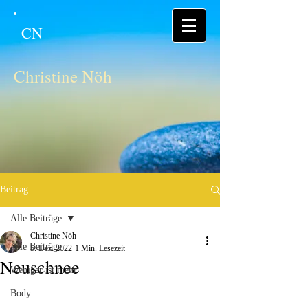
CN
Christine Nöh
Beitrag
Alle Beiträge
Christine Nöh
Alle Beiträge
5. Dez. 2022
1 Min. Lesezeit
Neuschnee
Weniger ist mehr
Body