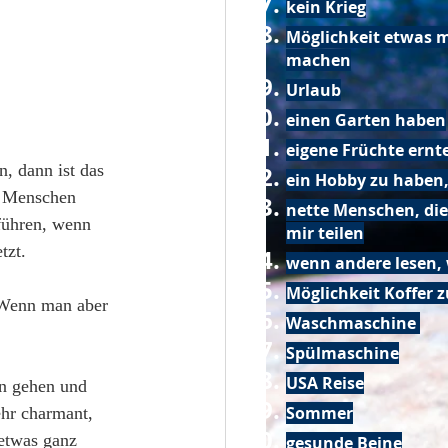
kein Krieg
Möglichkeit etwas m
machen
Urlaub
einen Garten haben
eigene Früchte ernt
n, dann ist das 
ein Hobby zu haben,
n Menschen 
nette Menschen, die
führen, wenn 
mir teilen
tzt.
wenn andere lesen, 
Möglichkeit Koffer 
. Wenn man aber 
Waschmaschine
Spülmaschine
USA Reise
en gehen und 
Sommer
ehr charmant, 
etwas ganz 
gesunde Beine