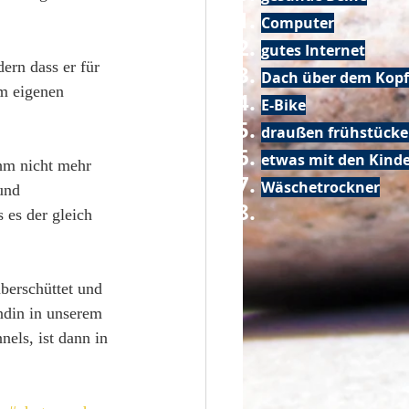
Computer
gutes Internet
ern dass er für 
Dach über dem Kopf
em eigenen 
E-Bike
draußen frühstück
etwas mit den Kin
hm nicht mehr 
Wäschetrockner
und 
es der gleich 
überschüttet und 
ndin in unserem 
nels, ist dann in 