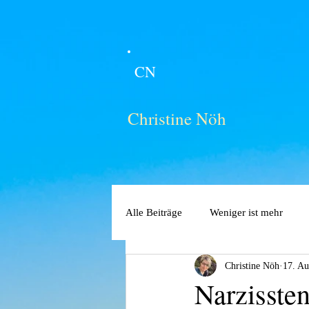
CN
Christine Nöh
Alle Beiträge
Weniger ist mehr
Christine Nöh
17. Au
Narzisste