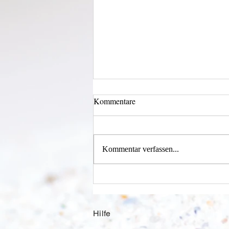
Kommentare
Licht und Schatten
Kommentar verfassen...
Hilfe