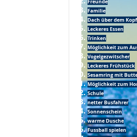
Freunde
Familie
Dach über dem Kopf
Leckeres Essen
Trinken
Möglichkeit zum Au
Vogelgezwitscher
Leckeres Frühstück
Sesamring mit Butt
Möglichkeit zum Ho
Schule
netter Busfahrer
Sonnenschein
warme Dusche
Fussball spielen