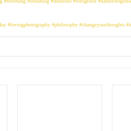
ag
#hoffnung
#instablog
#instafoto
#fotografie
#naturfotografi
day
#lovingphotography
#philosophy
#changeyourthoughts
#i