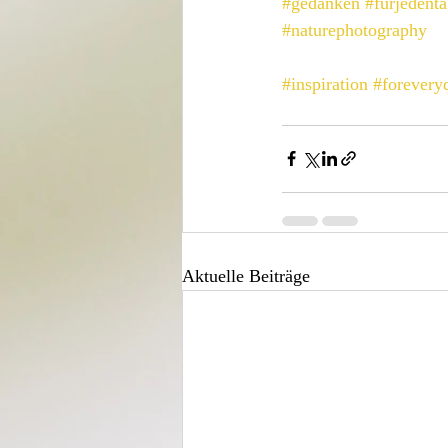
#gedanken
#fürjedent
#naturephotography
#inspiration
#forevery
Aktuelle Beiträge