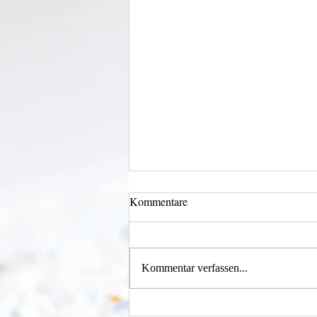
Kommentare
Kommentar verfassen...
Einen Berg abtragen