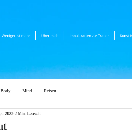
Weniger ist mehr
Über mich
Impulskarten zur Trauer
Kunst 
Body
Mind
Reisen
pt. 2023
2 Min. Lesezeit
ut