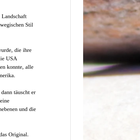
e Landschaft 
wegischen Stil 
urde, die ihre 
die USA 
n konnte, alle 
merika.
dann täuscht er 
eine 
chebenen und die 
das Original. 