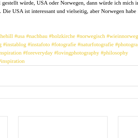
 gestellt würde, USA oder Norwegen, dann würde ich mich i
 Die USA ist interessant und vielseitig, aber Norwegen habe
hehill
#usa
#nachbau
#holzkirche
#norwegisch
#wieinnorwe
g
#instablog
#instafoto
#fotografie
#naturfotografie
#photogr
nspiration
#foreveryday
#lovingphotography
#philosophy
#inspiration