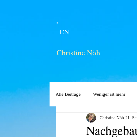
CN
Christine Nöh
Alle Beiträge
Weniger ist mehr
Christine Nöh
21. Se
Nachgeba