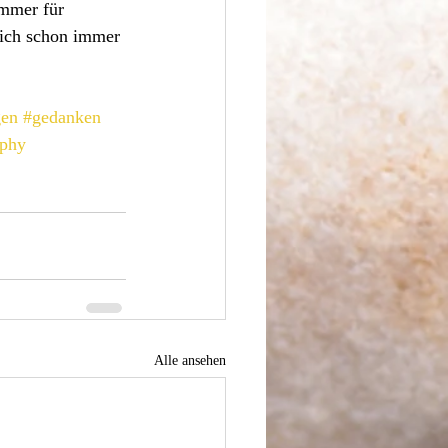
mmer für 
 ich schon immer 
gen
#gedanken
aphy
Alle ansehen