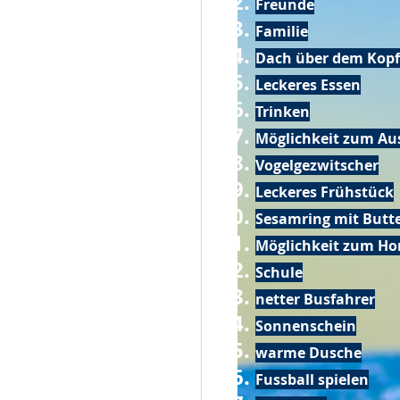
Freunde
Familie
Dach über dem Kopf
Leckeres Essen
Trinken
Möglichkeit zum Au
Vogelgezwitscher
Leckeres Frühstück
Sesamring mit Butt
Möglichkeit zum Ho
Schule
netter Busfahrer
Sonnenschein
warme Dusche
Fussball spielen