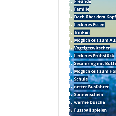
Freunde
Familie
Dach über dem Kopf
Leckeres Essen
Trinken
Möglichkeit zum Au
Vogelgezwitscher
Leckeres Frühstück
Sesamring mit Butt
Möglichkeit zum Ho
Schule
netter Busfahrer
Sonnenschein
warme Dusche
Fussball spielen