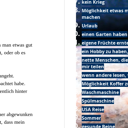
kein Krieg
Möglichkeit etwas m
machen
Urlaub
einen Garten haben
eigene Früchte ernt
s man etwas gut 
ein Hobby zu haben,
, oder ob es 
nette Menschen, die
mir teilen
wenn andere lesen, 
angeht. 
achtet habe. 
Möglichkeit Koffer 
ntlich hinter 
Waschmaschine
Spülmaschine
USA Reise
mmer abgewunken 
Sommer
t, dass mein 
gesunde Beine