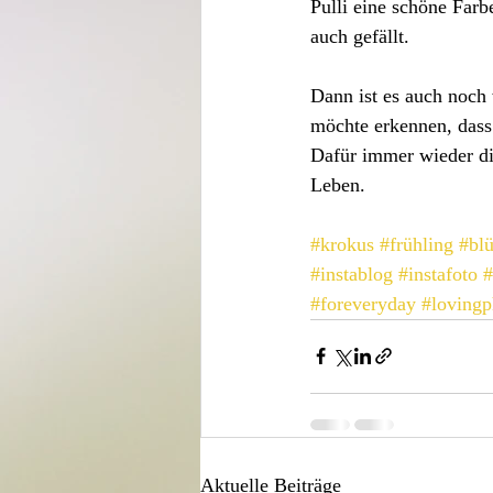
Pulli eine schöne Farb
auch gefällt.
Dann ist es auch noch
möchte erkennen, dass 
Dafür immer wieder die 
Leben.
#krokus
#frühling
#bl
#instablog
#instafoto
#
#foreveryday
#lovingp
Aktuelle Beiträge