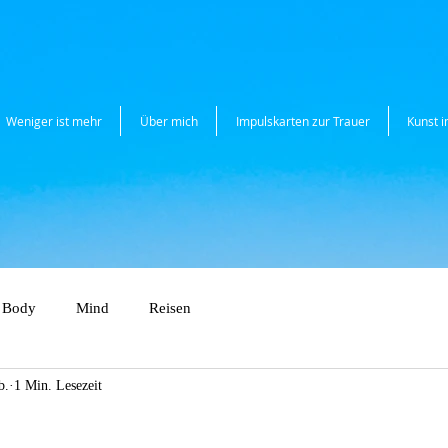
Weniger ist mehr
Über mich
Impulskarten zur Trauer
Kunst 
Body
Mind
Reisen
b.
1 Min. Lesezeit