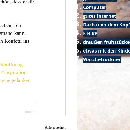
hön, dass er dir 
Computer
gutes Internet
Dach über dem Kopf
chen. Ich 
jemand kann. 
E-Bike
h Konfetti ins 
draußen frühstück
etwas mit den Kin
Wäschetrockner
#hoffnung
#inspiration
meinegedanken
Alle ansehen