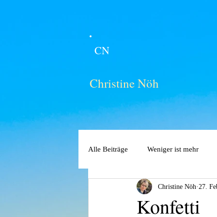
CN
Christine Nöh
Alle Beiträge
Weniger ist mehr
Christine Nöh
27. Fe
Konfetti