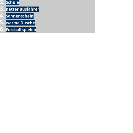
Schule
netter Busfahrer
Sonnenschein
warme Dusche
Fussball spielen
kein Krieg
Möglichkeit etwas mit der Familie zu
machen
Urlaub
einen Garten haben
eigene Früchte ernten
ein Hobby zu haben, das mich erfüllt
nette Menschen, die dieses Hobby mit mir
teilen
wenn andere lesen, was ich schreibe
Möglichkeit Koffer zu packen
Waschmaschine
Spülmaschine
USA Reise
Sommer