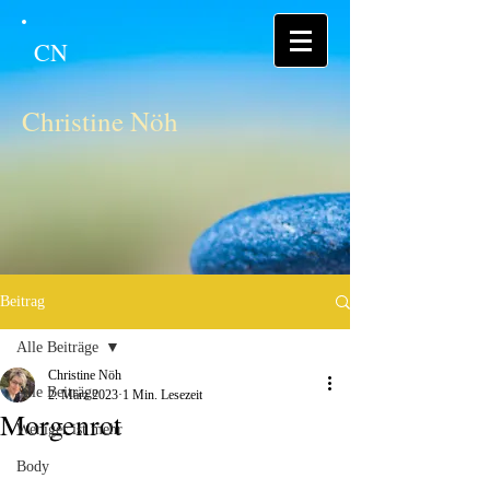
CN
Christine Nöh
Beitrag
Alle Beiträge
Christine Nöh
Alle Beiträge
2. März 2023
1 Min. Lesezeit
Morgenrot
Weniger ist mehr
Body