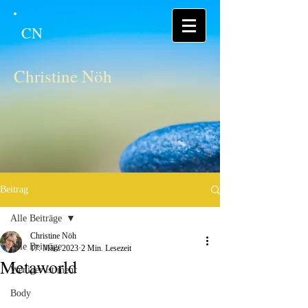
CN
Christine Nöh
Beitrag
Alle Beiträge
Christine Nöh
Alle Beiträge
17. März 2023
2 Min. Lesezeit
Metaworld
Weniger ist mehr
Body