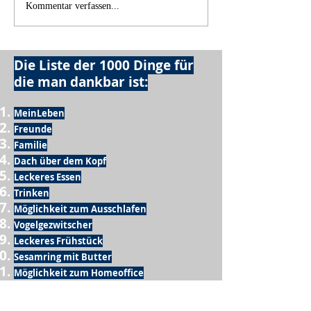
Kommentar verfassen...
Die Liste der 1000 Dinge für
die man dankbar ist:
MeinLeben
Freunde
Familie
Dach über dem Kopf
Leckeres Essen
Trinken
Möglichkeit zum Ausschlafen
Vogelgezwitscher
Leckeres Frühstück
Sesamring mit Butter
Möglichkeit zum Homeoffice
Schule
netter Busfahrer