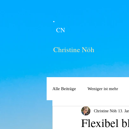
CN
Christine Nöh
Alle Beiträge
Weniger ist mehr
Christine Nöh
13. Ja
Flexibel b