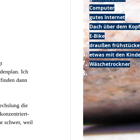
Computer
gutes Internet
Dach über dem Kopf
E-Bike
draußen frühstück
etwas mit den Kin
t 
Wäschetrockner
denplan. Ich 
 finden dann 
echslung die 
konzentriert- 
hr schwer, weil 