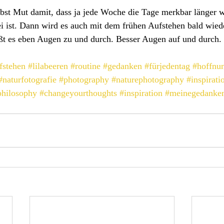
lbst Mut damit, dass ja jede Woche die Tage merkbar länger 
i ist. Dann wird es auch mit dem frühen Aufstehen bald wiede
ißt es eben Augen zu und durch. Besser Augen auf und durch.
fstehen
#lilabeeren
#routine
#gedanken
#fürjedentag
#hoffnu
#naturfotografie
#photography
#naturephotography
#inspirati
philosophy
#changeyourthoughts
#inspiration
#meinegedanke