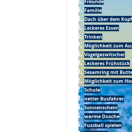
Freunde
Familie
Dach über dem Kopf
Leckeres Essen
Trinken
Möglichkeit zum Au
Vogelgezwitscher
Leckeres Frühstück
Sesamring mit Butt
Möglichkeit zum Ho
Schule
netter Busfahrer
Sonnenschein
warme Dusche
Fussball spielen