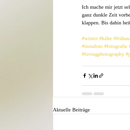
Ich mache mir jetzt se
ganz dunkle Zeit vorbe
klappen. Bis dahin he
#winter
#kälte
#frühau
#instafoto
#fotografie
#lovingphotography
#
Aktuelle Beiträge