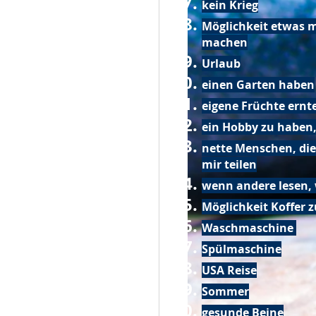
kein Krieg
Möglichkeit etwas m
machen
Urlaub
einen Garten haben
eigene Früchte ernt
ein Hobby zu haben,
nette Menschen, die
mir teilen
wenn andere lesen, 
Möglichkeit Koffer 
Waschmaschine
Spülmaschine
USA Reise
Sommer
gesunde Beine