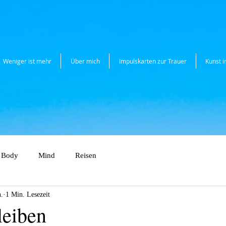
Weniger ist mehr
Über mich
Impulskarten zur Trauer
Kunst 
Body
Mind
Reisen
n.
1 Min. Lesezeit
leiben