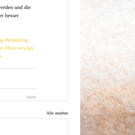
werden und die 
r besser 
ng
#instablog
on
#foreveryday
n
Alle ansehen