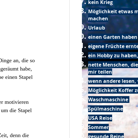
kein Krieg
Möglichkeit etwas m
machen
Urlaub
einen Garten haben
eigene Früchte ernt
ein Hobby zu haben,
inge an, die so 
nette Menschen, die
sgeräumt habe, 
mir teilen
e einen Stapel 
wenn andere lesen, 
Möglichkeit Koffer 
Waschmaschine
r motivieren 
Spülmaschine
 um die Stapel 
USA Reise
Sommer
eit, denn die 
gesunde Beine