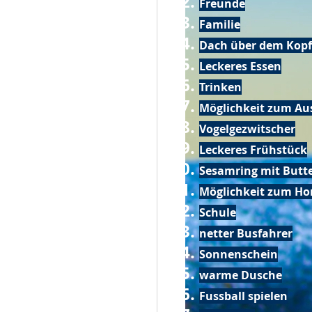
Freunde
Familie
Dach über dem Kopf
Leckeres Essen
Trinken
Möglichkeit zum Au
Vogelgezwitscher
Leckeres Frühstück
Sesamring mit Butt
Möglichkeit zum Ho
Schule
netter Busfahrer
Sonnenschein
warme Dusche
Fussball spielen