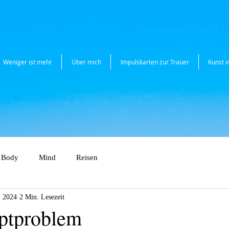
Weniger ist mehr
Über mich
Impulskarten zur Trauer
Kunst 
Body
Mind
Reisen
. 2024
2 Min. Lesezeit
ptproblem