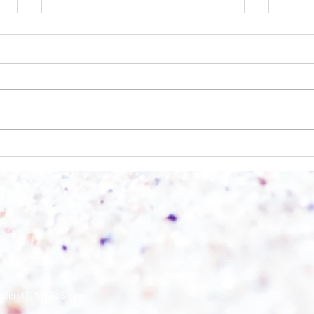
Licht und Schatten
Alles
eifen 17, 57072 Siegen