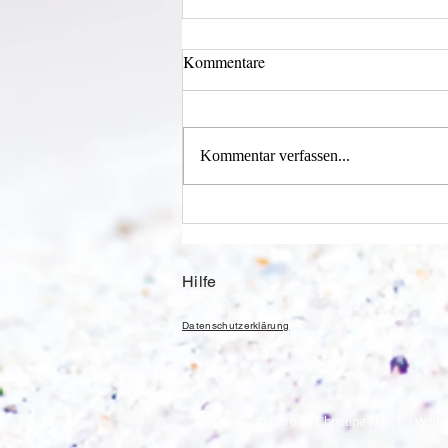
Kommentare
Wechselklamotten
Kommentar verfassen...
Hilfe
Datenschutzerklärung
CN
© 2016 by Christine Nöh. Im Wolfs