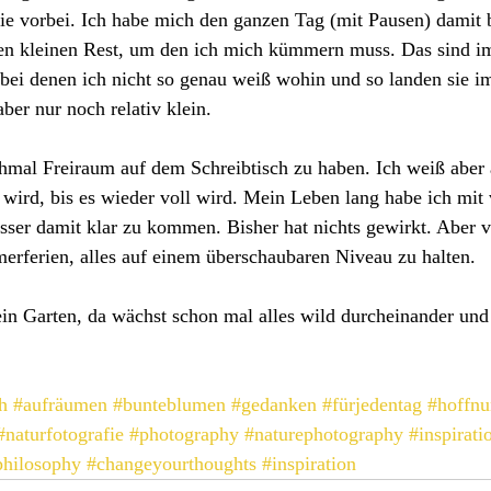
wie vorbei. Ich habe mich den ganzen Tag (mit Pausen) damit 
en kleinen Rest, um den ich mich kümmern muss. Das sind i
 bei denen ich nicht so genau weiß wohin und so landen sie 
aber nur noch relativ klein.
chmal Freiraum auf dem Schreibtisch zu haben. Ich weiß aber 
 wird, bis es wieder voll wird. Mein Leben lang habe ich mit
ser damit klar zu kommen. Bisher hat nichts gewirkt. Aber vi
erferien, alles auf einem überschaubaren Niveau zu halten. 
in Garten, da wächst schon mal alles wild durcheinander und 
h
#aufräumen
#bunteblumen
#gedanken
#fürjedentag
#hoffn
#naturfotografie
#photography
#naturephotography
#inspirati
philosophy
#changeyourthoughts
#inspiration