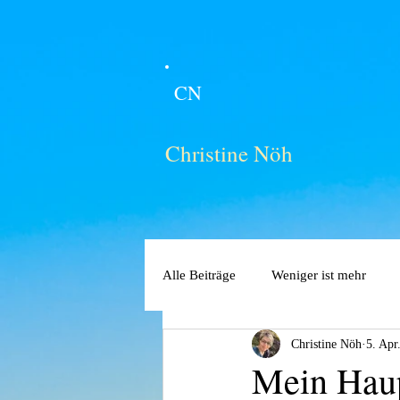
CN
Christine Nöh
Alle Beiträge
Weniger ist mehr
Christine Nöh
5. Apr
Mein Hau