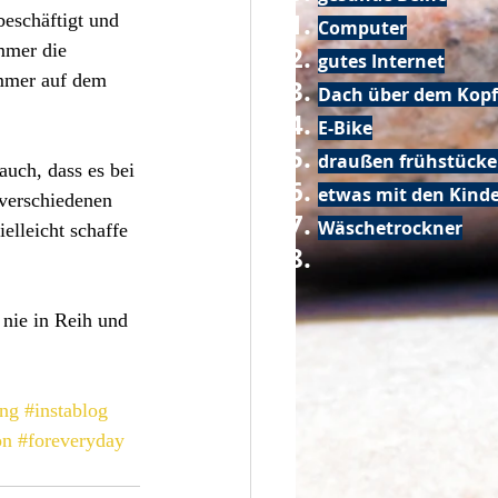
beschäftigt und 
Computer
mmer die 
gutes Internet
immer auf dem 
Dach über dem Kopf
E-Bike
draußen frühstück
auch, dass es bei 
etwas mit den Kin
 verschiedenen 
Wäschetrockner
elleicht schaffe 
nie in Reih und 
ung
#instablog
on
#foreveryday