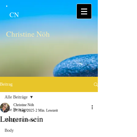
CN
Christine Nöh
Beitrag
Alle Beiträge
Christine Nöh
Alle Beiträge
27. Aug. 2025
2 Min. Lesezeit
Lehrerin sein
Weniger ist mehr
Body