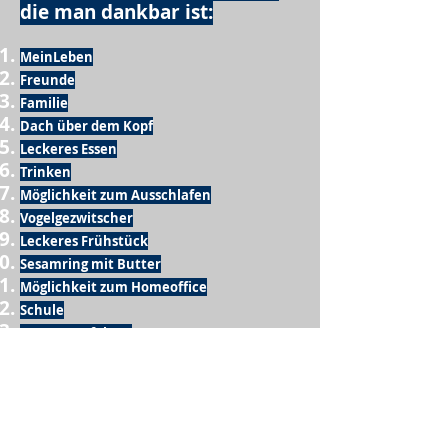
die man dankbar ist:
MeinLeben
Freunde
Familie
Dach über dem Kopf
Leckeres Essen
Trinken
Möglichkeit zum Ausschlafen
Vogelgezwitscher
Leckeres Frühstück
Sesamring mit Butter
Möglichkeit zum Homeoffice
Schule
netter Busfahrer
Sonnenschein
warme Dusche
Fussball spielen
kein Krieg
Möglichkeit etwas mit der Familie zu