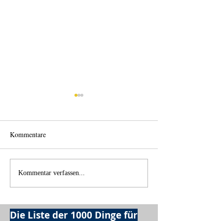
Kommentare
Wechselklamotten
Licht und Schatte
Kommentar verfassen...
Die Liste der 1000 Dinge für