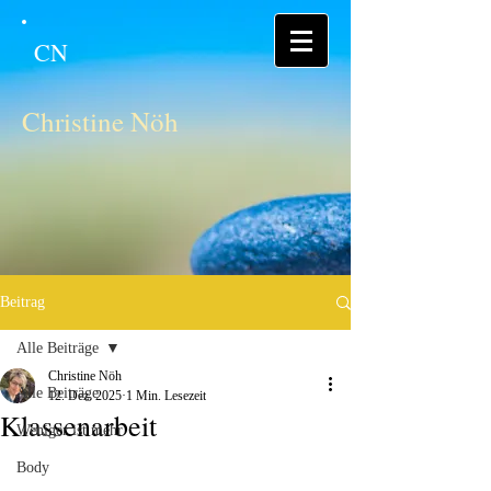
CN
Christine Nöh
Beitrag
Alle Beiträge
Christine Nöh
Alle Beiträge
12. Dez. 2025
1 Min. Lesezeit
Klassenarbeit
Weniger ist mehr
Body