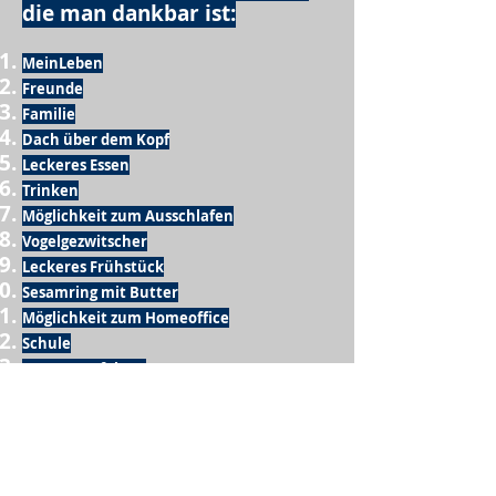
die man dankbar ist:
MeinLeben
Freunde
Familie
Dach über dem Kopf
Leckeres Essen
Trinken
Möglichkeit zum Ausschlafen
Vogelgezwitscher
Leckeres Frühstück
Sesamring mit Butter
Möglichkeit zum Homeoffice
Schule
netter Busfahrer
Sonnenschein
warme Dusche
Fussball spielen
kein Krieg
Möglichkeit etwas mit der Familie zu