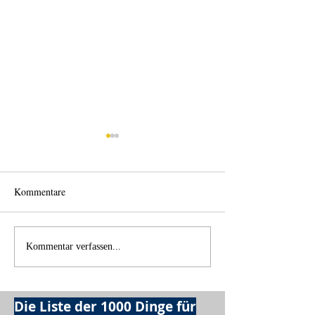
Kommentare
Einen Berg abtragen
Wie schnell geht 
Kommentar verfassen...
Die Liste der 1000 Dinge für